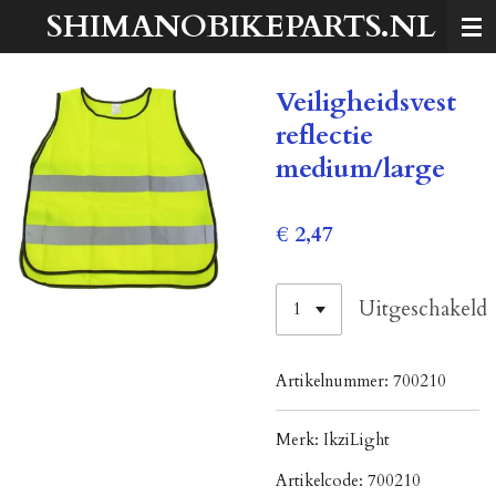
SHIMANOBIKEPARTS.NL
Ga
direct
naar
Veiligheidsvest
de
hoofdinhoud
reflectie
medium/large
€ 2,47
Uitgeschakeld
Artikelnummer:
700210
Merk:
IkziLight
Artikelcode:
700210