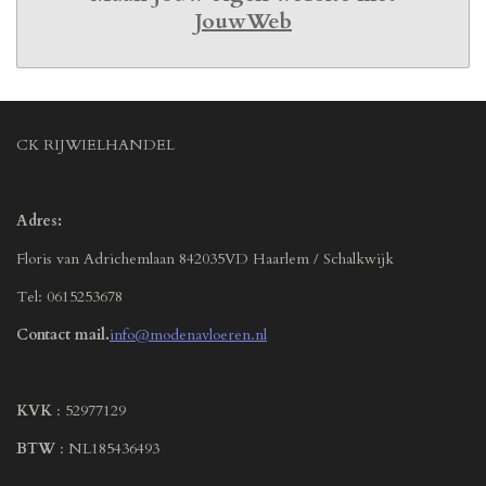
JouwWeb
CK RIJWIELHANDEL
Adres:
Floris van Adrichemlaan 842035VD Haarlem / Schalkwijk
Tel: 0615253678
Contact mail.
info@modenavloeren.nl
KVK
: 52977129
BTW
: NL185436493