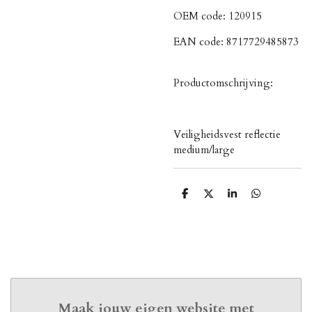
OEM code:
120915
EAN code:
8717729485873
Productomschrijving:
Veiligheidsvest reflectie
medium/large
D
D
S
D
e
e
h
e
l
e
a
l
e
l
r
e
n
e
n
Maak jouw eigen website met