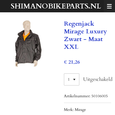
SHIMANOBIKEPARTS.NL
Ga
direct
naar
Regenjack
de
hoofdinhoud
Mirage Luxury
Zwart - Maat
XXL
€ 21,26
Uitgeschakeld
Artikelnummer:
50106005
Merk:
Mirage