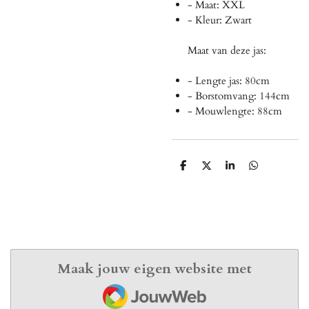
- Maat: XXL
- Kleur: Zwart
Maat van deze jas:
- Lengte jas: 80cm
- Borstomvang: 144cm
- Mouwlengte: 88cm
D
D
S
D
e
e
h
e
l
e
a
l
e
l
r
e
n
e
n
Maak jouw eigen website met
JouwWeb