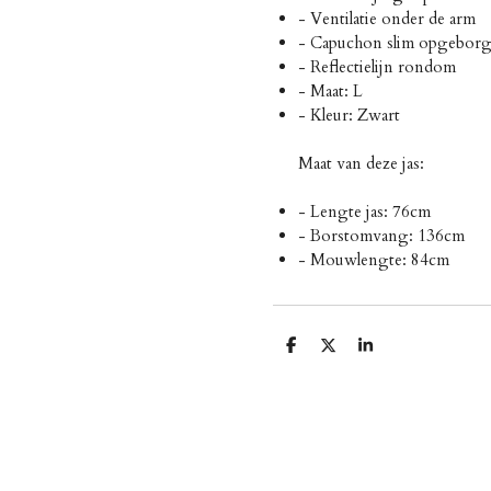
- Ventilatie onder de arm
- Capuchon slim opgeborg
- Reflectielijn rondom
- Maat: L
- Kleur: Zwart
Maat van deze jas:
- Lengte jas: 76cm
- Borstomvang: 136cm
- Mouwlengte: 84cm
D
D
S
e
e
h
l
e
a
e
l
r
n
e