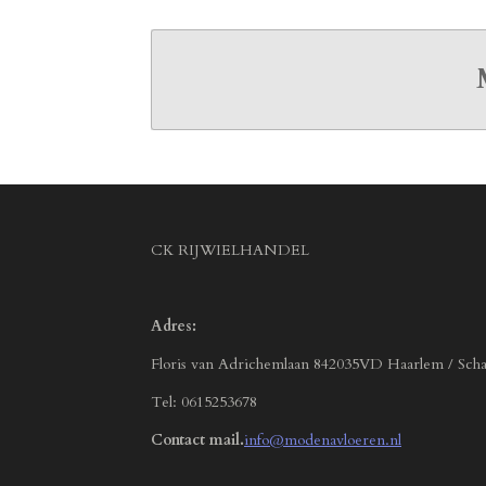
CK RIJWIELHANDEL
Adres:
Floris van Adrichemlaan 842035VD Haarlem / Scha
Tel: 0615253678
Contact mail.
info@modenavloeren.nl