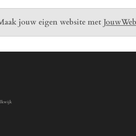
Maak jouw eigen website met
JouwWe
lkwijk