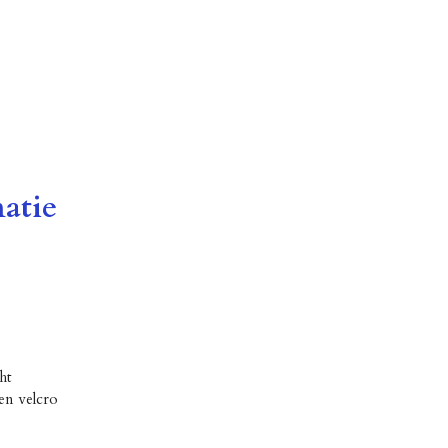
atie
ht
 en velcro