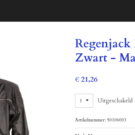
Regenjack 
Zwart - Ma
€ 21,26
Uitgeschakeld
Artikelnummer:
50106003