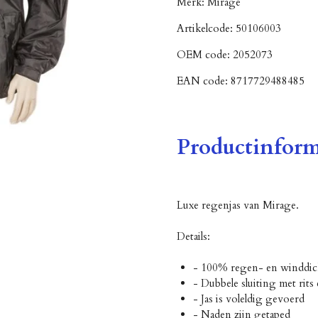
Merk:
Mirage
Artikelcode:
50106003
OEM code:
2052073
EAN code:
8717729488485
Productinform
Luxe regenjas van Mirage.
Details:
- 100% regen- en winddic
- Dubbele sluiting met rits
- Jas is voleldig gevoerd
- Naden zijn getaped