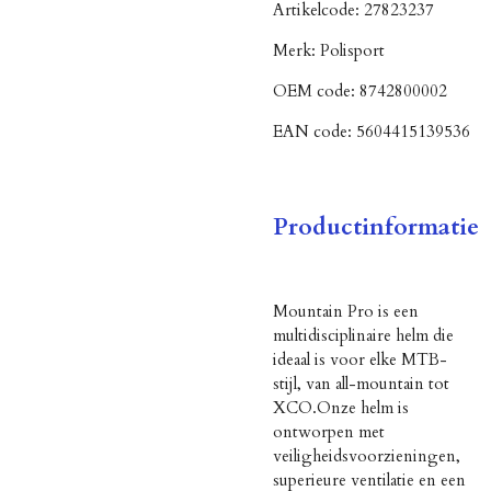
Artikelcode:
27823237
Merk:
Polisport
OEM code:
8742800002
EAN code:
5604415139536
Productinformatie
Mountain Pro is een
multidisciplinaire helm die
ideaal is voor elke MTB-
stijl, van all-mountain tot
XCO.Onze helm is
ontworpen met
veiligheidsvoorzieningen,
superieure ventilatie en een