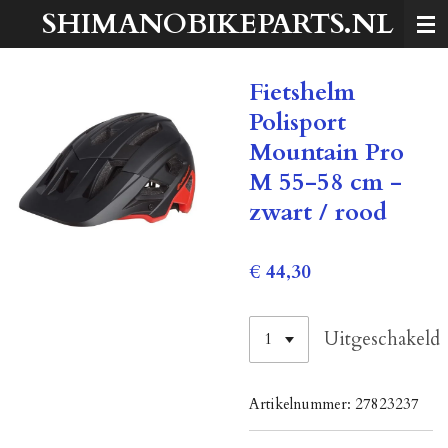
SHIMANOBIKEPARTS.NL
Ga
direct
naar
Fietshelm
de
hoofdinhoud
Polisport
Mountain Pro
M 55-58 cm -
zwart / rood
€ 44,30
Uitgeschakeld
Artikelnummer:
27823237