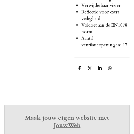
Verwijderbaar vizier
Reflectie voor extra
veiligheid
Voldoet aan de EN1078
norm
Aantal
ventilatieopeningen: 17
D
D
S
D
e
e
h
e
l
e
a
l
e
l
r
e
n
e
n
Maak jouw eigen website met
JouwWeb