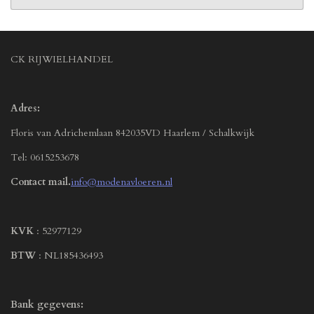
CK RIJWIELHANDEL
Adres:
Floris van Adrichemlaan 842035VD Haarlem / Schalkwijk
Tel: 0615253678
Contact mail.
info@modenavloeren.nl
KVK
: 52977129
BTW
: NL185436493
Bank gegevens: