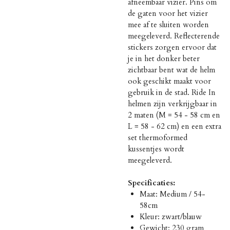
afneembaar vizier. Pins om
de gaten voor het vizier
mee af te sluiten worden
meegeleverd. Reflecterende
stickers zorgen ervoor dat
je in het donker beter
zichtbaar bent wat de helm
ook geschikt maakt voor
gebruik in de stad. Ride In
helmen zijn verkrijgbaar in
2 maten (M = 54 - 58 cm en
L = 58 - 62 cm) en een extra
set thermoformed
kussentjes wordt
meegeleverd.
Specificaties:
Maat: Medium / 54-
58cm
Kleur: zwart/blauw
Gewicht: 230 gram