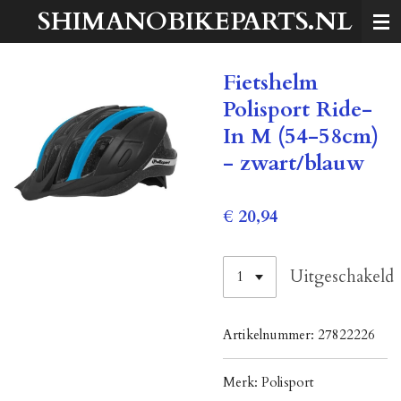
SHIMANOBIKEPARTS.NL
Ga
direct
naar
Fietshelm
de
hoofdinhoud
Polisport Ride-
In M (54-58cm)
- zwart/blauw
€ 20,94
Uitgeschakeld
Artikelnummer:
27822226
Merk:
Polisport