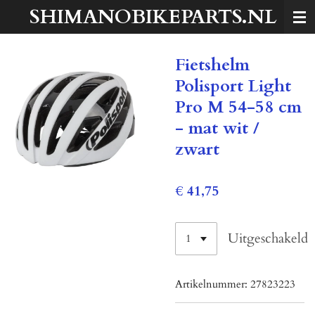
SHIMANOBIKEPARTS.NL
Ga
direct
naar
Fietshelm
de
hoofdinhoud
Polisport Light
Pro M 54-58 cm
- mat wit /
zwart
€ 41,75
Uitgeschakeld
Artikelnummer:
27823223