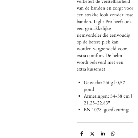
verbetert de verstelbaarheid
van de banden en zorgt voor
een strakke look zonder losse
banden. Light Pro heeft ook
een gemakkelijke
riemverdeler die eenvoudig
op de betere plek kan
worden vergrendeld voor
extra comfort. De helm
wordt geleverd met een
extra kussenset.
Gewicht: 260g | 0,57
pond
Afmetingen: 54-58 cm |
21.25-22.83''
EN 1078-goedkeuring
D
D
S
D