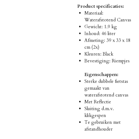
Product specificaties:
Materiaal:
Waterafstotend Canvas
Gewicht: 1.9 kg
Inhoud: 46 liter
Afmeting: 39 x 33 x 18
cm (2x)
Kleuren: Black
Bevestiging: Riempjes
Eigenschappen:
Sterke dubbele fietstas
gemaakt van
waterafstotend canvas
Met Reflectie
Sluiting d.m.v.
klikgespen
Te gebruiken met
afstandhouder