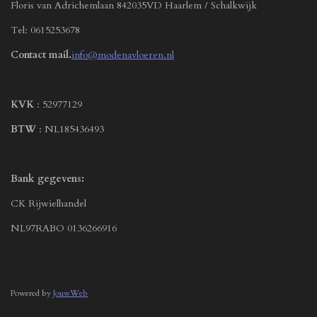
Floris van Adrichemlaan 842035VD Haarlem / Schalkwijk
Tel: 0615253678
Contact mail.
info@modenavloeren.nl
KVK
: 52977129
BTW
: NL185436493
Bank gegevens:
CK Rijwielhandel
NL97RABO 0136266916
Powered by
JouwWeb