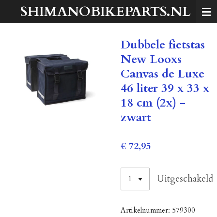
SHIMANOBIKEPARTS.NL
Ga
direct
naar
Dubbele fietstas
de
hoofdinhoud
New Looxs
Canvas de Luxe
46 liter 39 x 33 x
18 cm (2x) -
zwart
€ 72,95
Uitgeschakeld
Artikelnummer:
579300