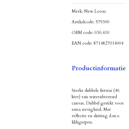
Merk:
New Looxs
Artikelcode:
579300
OEM code:
030.410
EAN code:
8714827014004
Productinformatie
Sterke dubbele fietstas (46
liter) van waterafstotend
canvas. Dubbel gestikt voor
extra stevigheid. Met
reflectie en sluiting d.m.v.
klikgespen.