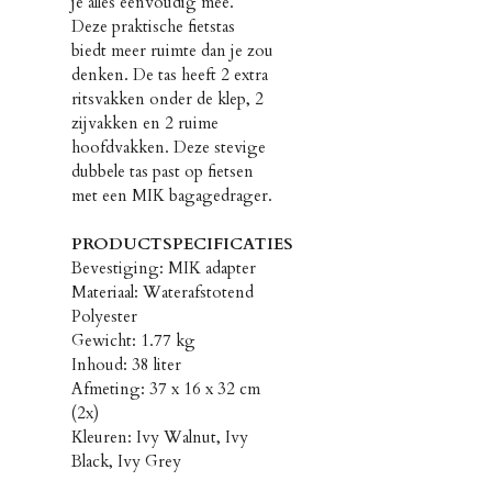
je alles eenvoudig mee.
Deze praktische fietstas
biedt meer ruimte dan je zou
denken. De tas heeft 2 extra
ritsvakken onder de klep, 2
zijvakken en 2 ruime
hoofdvakken. Deze stevige
dubbele tas past op fietsen
met een MIK bagagedrager.
PRODUCTSPECIFICATIES
Bevestiging: MIK adapter
Materiaal: Waterafstotend
Polyester
Gewicht: 1.77 kg
Inhoud: 38 liter
Afmeting: 37 x 16 x 32 cm
(2x)
Kleuren: Ivy Walnut, Ivy
Black, Ivy Grey