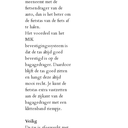
meeneemt met de
fietsendrager van de
auto, dan is het beter om
de fietstas van de fiets af
te halen.
Het voordeel van het
MIK
bevestigingssysteem is
dat de tas altijd goed
bevestigd is op de
bagagedrager. Daardoor
blijft de tas goed zitten
en hangt deze altijd
mooi recht. Je kunt de
fietstas extra vastzetten
aan de zijkant van de
bagagedrager met een
klittenband riempje.
Veilig
De tas is afgewerkt met