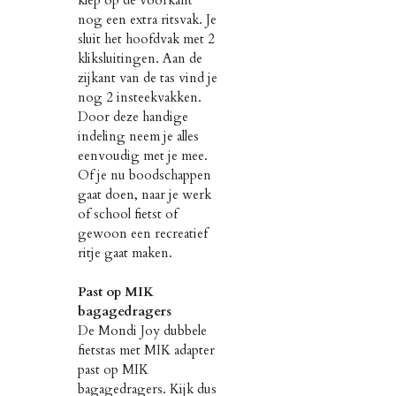
klep op de voorkant
nog een extra ritsvak. Je
sluit het hoofdvak met 2
kliksluitingen. Aan de
zijkant van de tas vind je
nog 2 insteekvakken.
Door deze handige
indeling neem je alles
eenvoudig met je mee.
Of je nu boodschappen
gaat doen, naar je werk
of school fietst of
gewoon een recreatief
ritje gaat maken.
Past op MIK
bagagedragers
De Mondi Joy dubbele
fietstas met MIK adapter
past op MIK
bagagedragers. Kijk dus