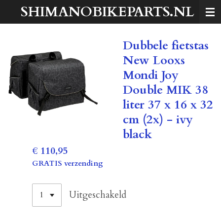
SHIMANOBIKEPARTS.NL
Ga
direct
naar
Dubbele fietstas
de
hoofdinhoud
New Looxs
Mondi Joy
Double MIK 38
liter 37 x 16 x 32
cm (2x) - ivy
black
€ 110,95
GRATIS verzending
Uitgeschakeld