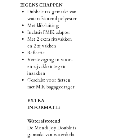
EIGENSCHAPPEN
Dubbele tas gemaakt van
waterafstotend polyester
Met kliksluiting
Inclusief MIK adapter
Met 2 extra ritsvakken
en 2 zijvakken
Reflectie
Versteviging in voor-
en zijvakken tegen
inzakken
Geschikt voor fietsen
met MIK bagagedrager
EXTRA
INFORMATIE
Waterafstotend
De Mondi Joy Double is
gemaakt van waterdicht