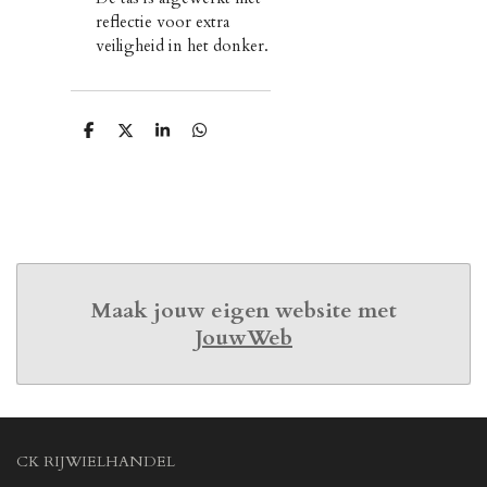
reflectie voor extra
veiligheid in het donker.
D
D
S
D
e
e
h
e
l
e
a
l
e
l
r
e
n
e
n
Maak jouw eigen website met
JouwWeb
CK RIJWIELHANDEL