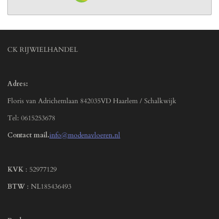
CK RIJWIELHANDEL
Adres:
Floris van Adrichemlaan 842035VD Haarlem / Schalkwijk
Tel: 0615253678
Contact mail.
info@modenavloeren.nl
KVK
: 52977129
BTW
: NL185436493