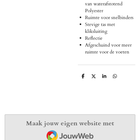
van waterafstotend
Polyester
Ruimte voor snelbinders
Stevige tas met
kliksluiting
Reflectie
Afgeschuind voor meer
ruimte voor de voeten
D
D
S
D
e
e
h
e
l
e
a
l
e
l
r
e
n
e
n
Maak jouw eigen website met
JouwWeb