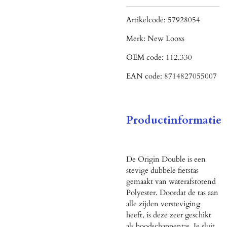
Artikelcode:
57928054
Merk:
New Looxs
OEM code:
112.330
EAN code:
8714827055007
Productinformatie
De Origin Double is een
stevige dubbele fietstas
gemaakt van waterafstotend
Polyester. Doordat de tas aan
alle zijden versteviging
heeft, is deze zeer geschikt
als boodschappentas. Je sluit