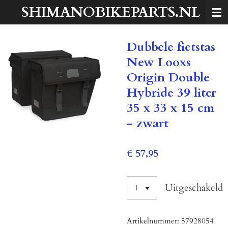
SHIMANOBIKEPARTS.NL
Ga
direct
naar
Dubbele fietstas
de
hoofdinhoud
New Looxs
Origin Double
Hybride 39 liter
35 x 33 x 15 cm
- zwart
€ 57,95
Uitgeschakeld
Artikelnummer:
57928054