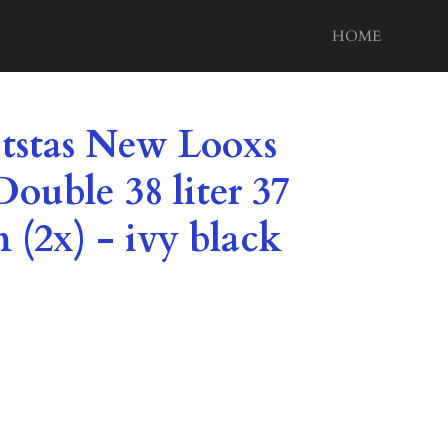
HOME
etstas New Looxs
ouble 38 liter 37
m (2x) - ivy black