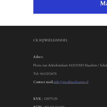
Ma
CK RIJWIELHANDEL
Adres:
Floris van Adrichemlaan 842035VD Haarlem / Scha
Tel: 0615253678
Contact mail.
info@modenavloeren.nl
KVK
: 52977129