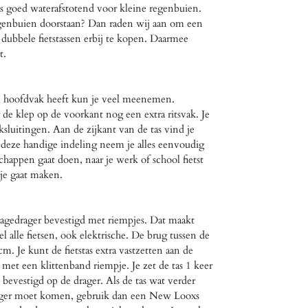
tas goed waterafstotend voor kleine regenbuien.
genbuien doorstaan? Dan raden wij aan om een
ubbele fietstassen erbij te kopen. Daarmee
t.
im hoofdvak heeft kun je veel meenemen.
 de klep op de voorkant nog een extra ritsvak. Je
ksluitingen. Aan de zijkant van de tas vind je
deze handige indeling neem je alles eenvoudig
happen gaat doen, naar je werk of school fietst
tje gaat maken.
gagedrager bevestigd met riempjes. Dat maakt
el alle fietsen, ook elektrische. De brug tussen de
cm. Je kunt de fietstas extra vastzetten aan de
met een klittenband riempje. Je zet de tas 1 keer
 bevestigd op de drager. Als de tas wat verder
rager moet komen, gebruik dan een New Looxs