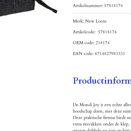
Artikelnummer:
57818174
Merk:
New Looxs
Artikelcode:
57818174
OEM code:
218174
EAN code:
8714827983331
Productinform
De Mondi Joy is een echte all
boodschap doen, met deze ruime
Deze praktische fietstas biedt 
extra ritsvakken onder de klep
stevige dubbele tas past op bijna