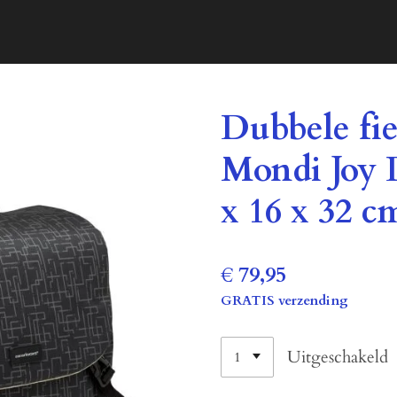
Dubbele fi
Mondi Joy D
x 16 x 32 c
€ 79,95
GRATIS verzending
Uitgeschakeld