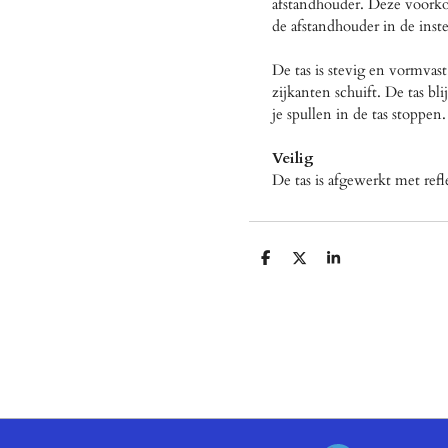
afstandhouder. Deze voorkom
de afstandhouder in de inste
De tas is stevig en vormvas
zijkanten schuift. De tas bl
je spullen in de tas stoppen.
Veilig
De tas is afgewerkt met refl
D
D
S
e
e
h
l
e
a
e
l
r
n
e