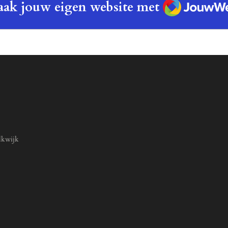
JouwWeb
ak jouw eigen website met
lkwijk