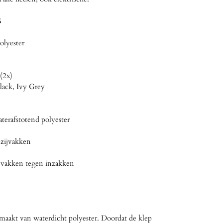
S
olyester
(2x)
lack, Ivy Grey
terafstotend polyester
 zijvakken
ijvakken tegen inzakken
aakt van waterdicht polyester. Doordat de klep