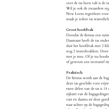
over de tas heen valt is de 
Wil je ook de zwaardere re
New Looxs regenhoes voor d
maak je iedere tas waterdich
Groot hoofdvak
Doordat de fietstas een ru
Daarnaast heeft de tas onder
sluit het hoofdvak met 2 kli
nog 2 insteekvakken. Door 
met je mee. Of je nu boodsc
of gewoon een recreatief ri
Praktisch
De fietstas wordt aan de ba
deze tas geschikt voor vrijw
twee delen van de tas is 18 
zijkant van de bagagedrager 
vast en daarna zit deze goed
naar achter op de bagaged