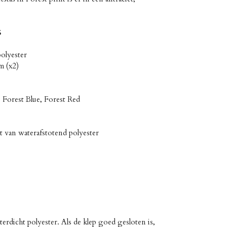
S
polyester
m (x2)
, Forest Blue, Forest Red
t van waterafstotend polyester
erdicht polyester. Als de klep goed gesloten is,