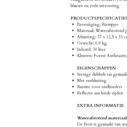
blauwe en rode uitvoering
PRODUCTSPECIFICATIE
Bevestiging: Riempjes
Materiaal: Waterafstotend 
Afmeting: 37 x 12,5 x 33 c
Gewicht: 0.9 kg
Inhoud: 30 liter
Kleuren: Forest Anthracite
EIGENSCHAPPEN
Stevige dubbele tas gemaak
Met snelsluiting
Ruimte voor snelbinders
Reflectie aan beide zijden
EXTRA INFORMATIE
Waterafstotend materiaal
De Fiori is gemaakt van wat