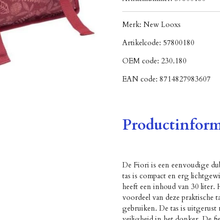
Merk:
New Looxs
Artikelcode:
57800180
OEM code:
230.180
EAN code:
8714827983607
Productinform
De Fiori is een eenvoudige dub
tas is compact en erg lichtgewi
heeft een inhoud van 30 liter. 
voordeel van deze praktische ta
gebruiken. De tas is uitgerust 
veiligheid in het donker. De fie