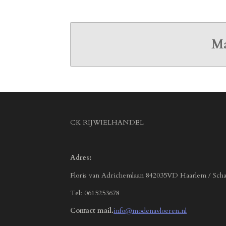
Ma
CK RIJWIELHANDEL
Adres:
Floris van Adrichemlaan 842035VD Haarlem / Scha
Tel: 0615253678
Contact mail.
info@modenavloeren.nl