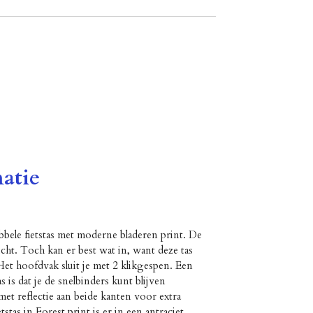
atie
bele fietstas met moderne bladeren print. De
cht. Toch kan er best wat in, want deze tas
Het hoofdvak sluit je met 2 klikgespen. Een
s is dat je de snelbinders kunt blijven
met reflectie aan beide kanten voor extra
tstas in Forest print is er in een antraciet,