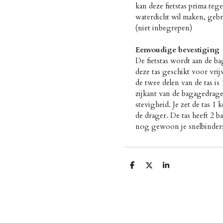
kan deze fietstas prima tege
waterdicht wil maken, geb
(niet inbegrepen)
Eenvoudige bevestiging
De fietstas wordt aan de b
deze tas geschikt voor vrijw
de twee delen van de tas is 
zijkant van de bagagedrage
stevigheid. Je zet de tas 1
de drager. De tas heeft 2 
nog gewoon je snelbinder
D
D
S
e
e
h
l
e
a
e
l
r
n
e