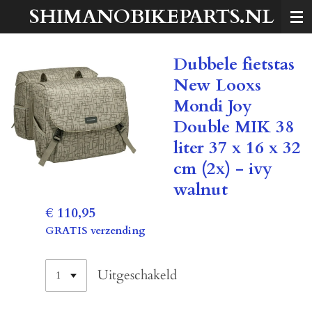
SHIMANOBIKEPARTS.NL
Ga
direct
naar
Dubbele fietstas
de
hoofdinhoud
New Looxs
Mondi Joy
Double MIK 38
liter 37 x 16 x 32
cm (2x) - ivy
walnut
€ 110,95
GRATIS verzending
Uitgeschakeld