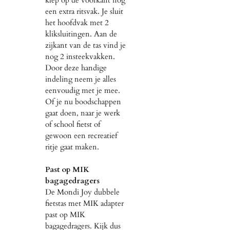
klep op de voorkant nog
een extra ritsvak. Je sluit
het hoofdvak met 2
kliksluitingen. Aan de
zijkant van de tas vind je
nog 2 insteekvakken.
Door deze handige
indeling neem je alles
eenvoudig met je mee.
Of je nu boodschappen
gaat doen, naar je werk
of school fietst of
gewoon een recreatief
ritje gaat maken.
Past op MIK
bagagedragers
De Mondi Joy dubbele
fietstas met MIK adapter
past op MIK
bagagedragers. Kijk dus