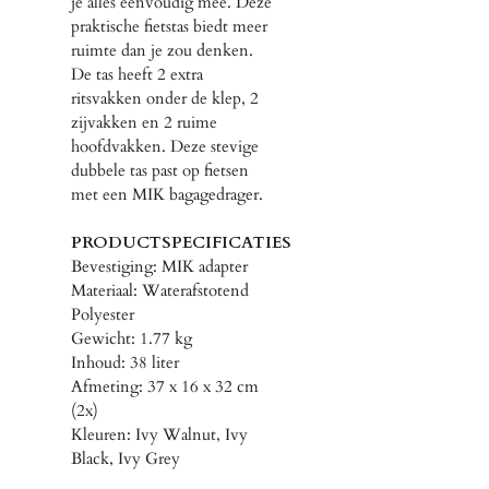
je alles eenvoudig mee. Deze
praktische fietstas biedt meer
ruimte dan je zou denken.
De tas heeft 2 extra
ritsvakken onder de klep, 2
zijvakken en 2 ruime
hoofdvakken. Deze stevige
dubbele tas past op fietsen
met een MIK bagagedrager.
PRODUCTSPECIFICATIES
Bevestiging: MIK adapter
Materiaal: Waterafstotend
Polyester
Gewicht: 1.77 kg
Inhoud: 38 liter
Afmeting: 37 x 16 x 32 cm
(2x)
Kleuren: Ivy Walnut, Ivy
Black, Ivy Grey