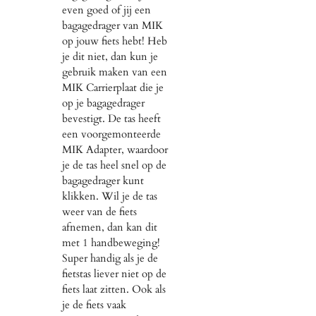
even goed of jij een
bagagedrager van MIK
op jouw fiets hebt! Heb
je dit niet, dan kun je
gebruik maken van een
MIK Carrierplaat die je
op je bagagedrager
bevestigt. De tas heeft
een voorgemonteerde
MIK Adapter, waardoor
je de tas heel snel op de
bagagedrager kunt
klikken. Wil je de tas
weer van de fiets
afnemen, dan kan dit
met 1 handbeweging!
Super handig als je de
fietstas liever niet op de
fiets laat zitten. Ook als
je de fiets vaak