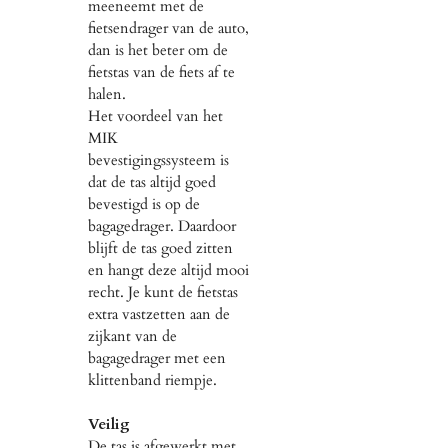
meeneemt met de
fietsendrager van de auto,
dan is het beter om de
fietstas van de fiets af te
halen.
Het voordeel van het
MIK
bevestigingssysteem is
dat de tas altijd goed
bevestigd is op de
bagagedrager. Daardoor
blijft de tas goed zitten
en hangt deze altijd mooi
recht. Je kunt de fietstas
extra vastzetten aan de
zijkant van de
bagagedrager met een
klittenband riempje.
Veilig
De tas is afgewerkt met