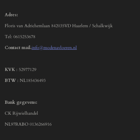
Adres:
Floris van Adrichemlaan 842035VD Haarlem / Schalkwijk
Tel: 0615253678
Contact mail.
info@modenavloeren.nl
KVK
: 52977129
BTW
: NL185436493
Bank gegevens:
CK Rijwielhandel
NL97RABO 0136266916