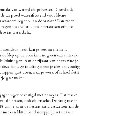
maakt van waterdicht polyester. Doordat de
is de tas goed waterafstotend voor kleine
 zwaardere regenbuien doorstaan? Dan raden
egenhoes voor dubbele fietstassen erbij te
ere tas waterdicht.
im hoofdvak heeft kun je veel meenemen.
r de klep op de voorkant nog een extra ritsvak.
kliksluitingen. Aan de zijkant van de tas vind je
 deze handige indeling neem je alles eenvoudig
happen gaat doen, naar je werk of school fietst
itje gaat maken.
agagedrager bevestigd met riempjes. Dat maakt
el alle fietsen, ook elektrische. De brug tussen
18 cm. Je kunt de fietstas extra vastzetten aan de
 met een klittenband riempje. Je zet de tas 1