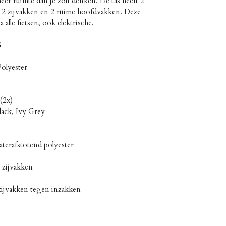
meer ruimte dan je zou denken. De tas heeft 2
p, 2 zijvakken en 2 ruime hoofdvakken. Deze
 alle fietsen, ook elektrische.
S
Polyester
(2x)
lack, Ivy Grey
terafstotend polyester
 zijvakken
zijvakken tegen inzakken