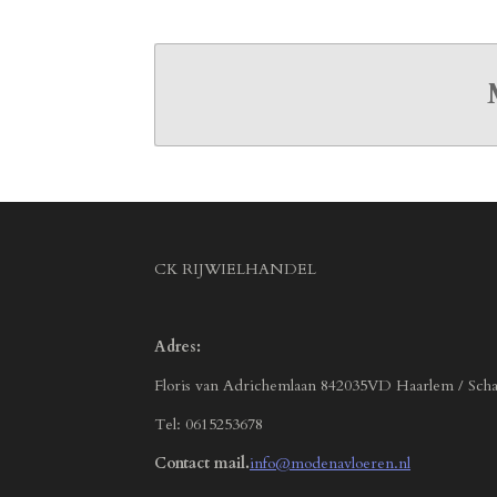
CK RIJWIELHANDEL
Adres:
Floris van Adrichemlaan 842035VD Haarlem / Scha
Tel: 0615253678
Contact mail.
info@modenavloeren.nl