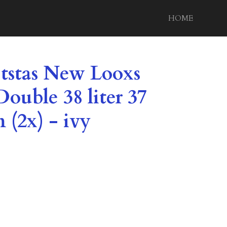
HOME
etstas New Looxs
ouble 38 liter 37
 (2x) - ivy