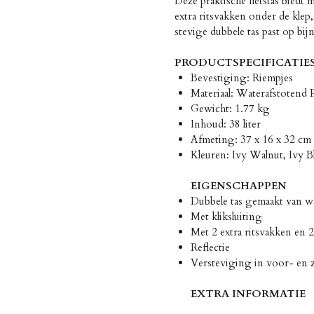
Deze praktische fietstas biedt 
extra ritsvakken onder de kle
stevige dubbele tas past op bijna
PRODUCTSPECIFICATIE
Bevestiging: Riempjes
Materiaal: Waterafstotend 
Gewicht: 1.77 kg
Inhoud: 38 liter
Afmeting: 37 x 16 x 32 cm 
Kleuren: Ivy Walnut, Ivy B
EIGENSCHAPPEN
Dubbele tas gemaakt van wa
Met kliksluiting
Met 2 extra ritsvakken en 2
Reflectie
Versteviging in voor- en 
EXTRA INFORMATIE