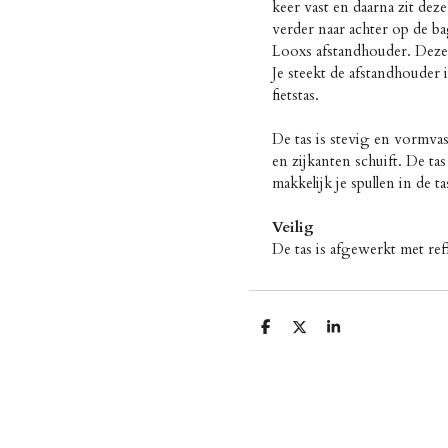
keer vast en daarna zit dez
verder naar achter op de 
Looxs afstandhouder. Deze 
Je steekt de afstandhouder 
fietstas.
De tas is stevig en vormvas
en zijkanten schuift. De ta
makkelijk je spullen in de t
Veilig
De tas is afgewerkt met ref
D
D
S
e
e
h
l
e
a
e
l
r
n
e