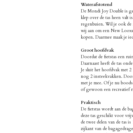
Waterafstotend
De Mondi Joy Double is ge
klep over de tas heen valt 
regenbuien. Wil je ook de
wij aan om een New Looxs r
kopen. Daarmee maak je ied
Groot hoofdvak
Doordat de fietstas een ru
Daarnaast heeft de tas onde
Je sluit het hoofdvak met 2 
nog 2 insteekvakken. Door
met je mee. Of je nu boodsc
of gewoon een recreatief r
Praktisch
De fietstas wordt aan de b
deze tas geschikt voor vrijw
de twee delen van de tas is 
zijkant van de bagagedrager