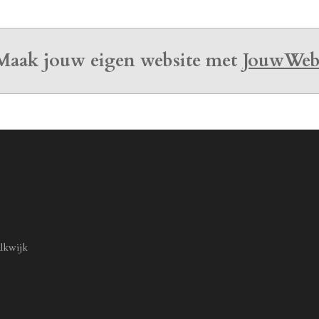
Maak jouw eigen website met
JouwWe
lkwijk