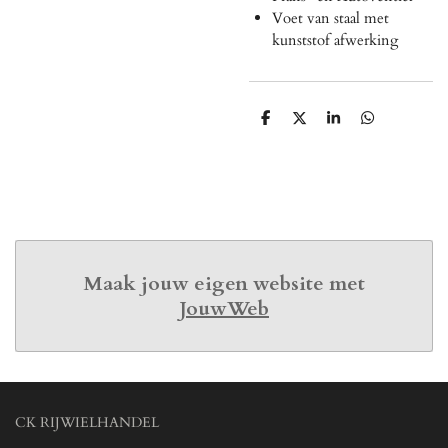
Voet van staal met
kunststof afwerking
D
D
S
D
e
e
h
e
l
e
a
l
e
l
r
e
n
e
n
Maak jouw eigen website met
JouwWeb
CK RIJWIELHANDEL