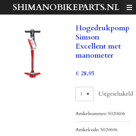
SHIMANOBIKEPARTS.NL
Ga
direct
naar
Hogedrukpomp
de
hoofdinhoud
Simson
Excellent met
manometer
€ 28,95
Uitgeschakeld
Artikelnummer:
S020606
Artikelcode:
S020606