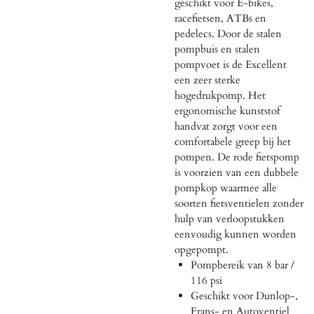
geschikt voor E-bikes,
racefietsen, ATBs en
pedelecs. Door de stalen
pompbuis en stalen
pompvoet is de Excellent
een zeer sterke
hogedrukpomp. Het
ergonomische kunststof
handvat zorgt voor een
comfortabele greep bij het
pompen. De rode fietspomp
is voorzien van een dubbele
pompkop waarmee alle
soorten fietsventielen zonder
hulp van verloopstukken
eenvoudig kunnen worden
opgepompt.
Pompbereik van 8 bar /
116 psi
Geschikt voor Dunlop-,
Frans- en Autoventiel