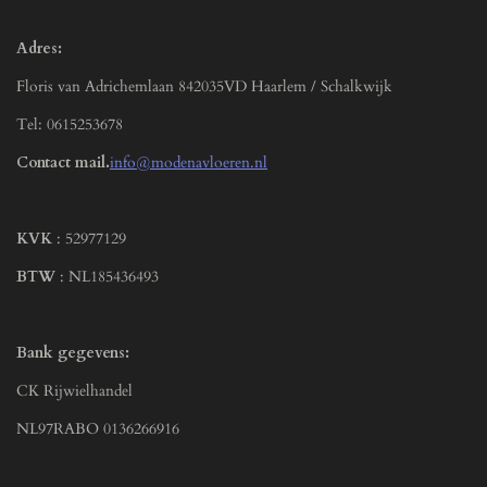
Adres:
Floris van Adrichemlaan 842035VD Haarlem / Schalkwijk
Tel: 0615253678
Contact mail.
info@modenavloeren.nl
KVK
: 52977129
BTW
: NL185436493
Bank gegevens:
CK Rijwielhandel
NL97RABO 0136266916