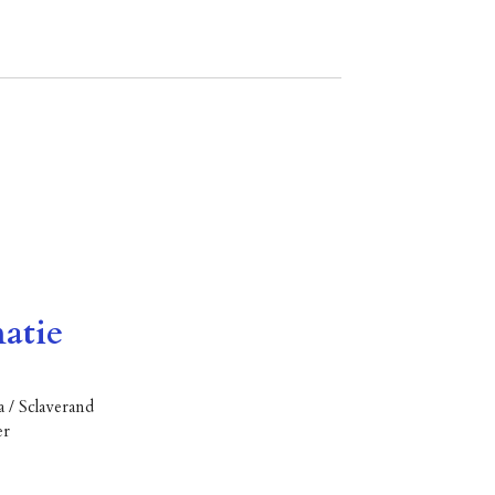
atie
a / Sclaverand
er