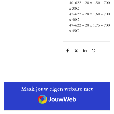
40-622 - 28 x 1.50 - 700
x 38C
42-622 - 28 x 1.60 - 700
x 40C
47-622 - 28 x 1.75 - 700
x 45C
D
D
S
D
e
e
h
e
l
e
a
l
e
l
r
e
n
e
n
Maak jouw eigen website met
JouwWeb