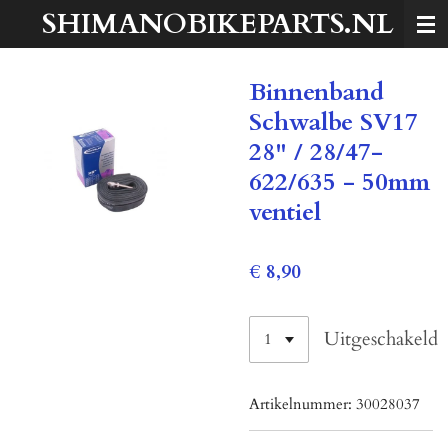
SHIMANOBIKEPARTS.NL
Ga
direct
naar
Binnenband
de
hoofdinhoud
Schwalbe SV17
28" / 28/47-
622/635 - 50mm
ventiel
€ 8,90
Uitgeschakeld
Artikelnummer:
30028037