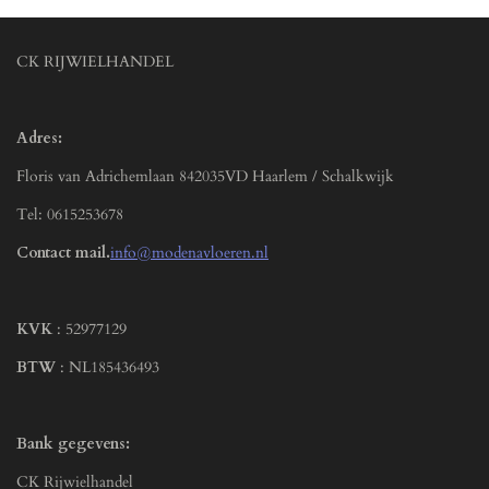
CK RIJWIELHANDEL
Adres:
Floris van Adrichemlaan 842035VD Haarlem / Schalkwijk
Tel: 0615253678
Contact mail.
info@modenavloeren.nl
KVK
: 52977129
BTW
: NL185436493
Bank gegevens:
CK Rijwielhandel