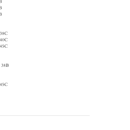
B
B
B
 38C
 40C
 45C
x 38B
 45C