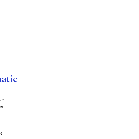
atie
er
er
B