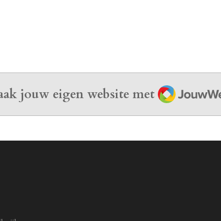
e
e
h
l
e
a
e
l
r
n
e
JouwWeb
ak jouw eigen website met