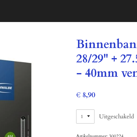
Binnenban
28/29" + 27.
- 40mm ven
€ 8,90
Uitgeschakeld
Artikelnummer:
300224