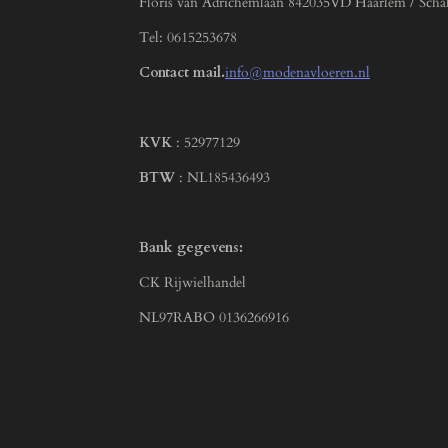
Floris van Adrichemlaan 842035VD Haarlem / Scha
Tel: 0615253678
Contact mail.
info@modenavloeren.nl
KVK
: 52977129
BTW
: NL185436493
Bank gegevens:
CK Rijwielhandel
NL97RABO 0136266916