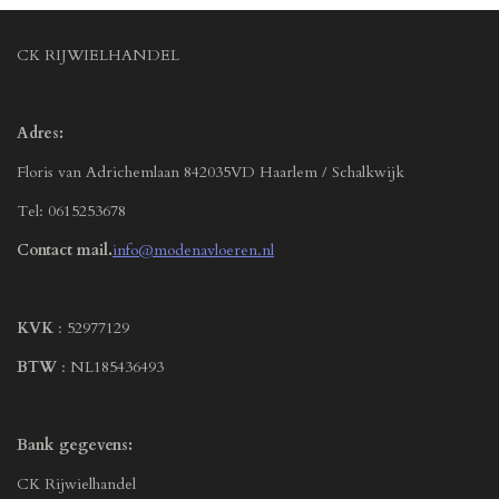
CK RIJWIELHANDEL
Adres:
Floris van Adrichemlaan 842035VD Haarlem / Schalkwijk
Tel: 0615253678
Contact mail.
info@modenavloeren.nl
KVK
: 52977129
BTW
: NL185436493
Bank gegevens:
CK Rijwielhandel