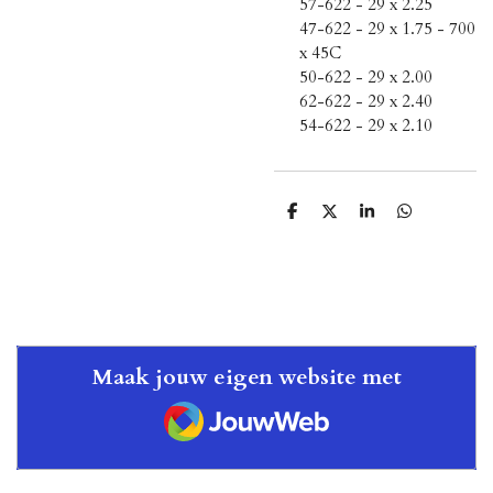
57-622 - 29 x 2.25
47-622 - 29 x 1.75 - 700
x 45C
50-622 - 29 x 2.00
62-622 - 29 x 2.40
54-622 - 29 x 2.10
D
D
S
D
e
e
h
e
l
e
a
l
e
l
r
e
n
e
n
Maak jouw eigen website met
JouwWeb