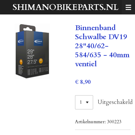
SHIMANOBIKEPARTS.NL
Ga
direct
naar
Binnenband
de
hoofdinhoud
Schwalbe DV19
28"40/62-
584/635 - 40mm
ventiel
€ 8,90
Uitgeschakeld
Artikelnummer:
300223