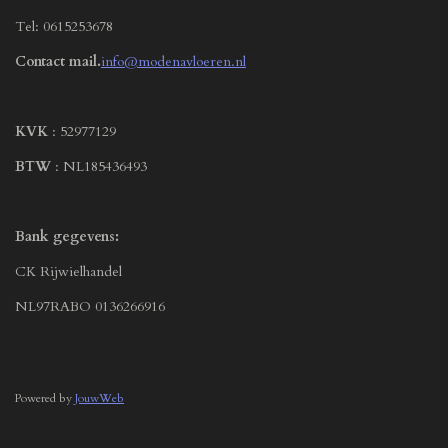
Tel: 0615253678
Contact mail.
info@modenavloeren.nl
KVK
: 52977129
BTW
: NL185436493
Bank gegevens:
CK Rijwielhandel
NL97RABO 0136266916
Powered by
JouwWeb