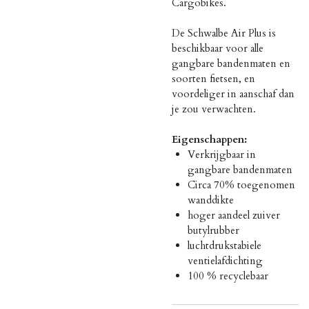
Cargobikes.
De Schwalbe Air Plus is
beschikbaar voor alle
gangbare bandenmaten en
soorten fietsen, en
voordeliger in aanschaf dan
je zou verwachten.
Eigenschappen:
Verkrijgbaar in
gangbare bandenmaten
Circa 70% toegenomen
wanddikte
hoger aandeel zuiver
butylrubber
luchtdrukstabiele
ventielafdichting
100 % recyclebaar