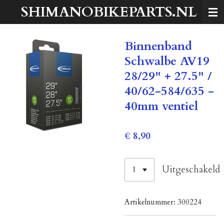
SHIMANOBIKEPARTS.NL
Ga
direct
naar
Binnenband
de
hoofdinhoud
Schwalbe AV19
28/29" + 27.5" /
40/62-584/635 -
40mm ventiel
€ 8,90
Uitgeschakeld
Artikelnummer:
300224