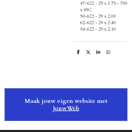
47-622 - 29 x 1.75 - 700
x 45C
50-622 - 29 x 2.00
62-622 - 29 x 2.40
54-622 - 29 x 2.10
D
D
S
D
e
e
h
e
l
e
a
l
e
l
r
e
n
e
n
Maak jouw eigen website met
JouwWeb