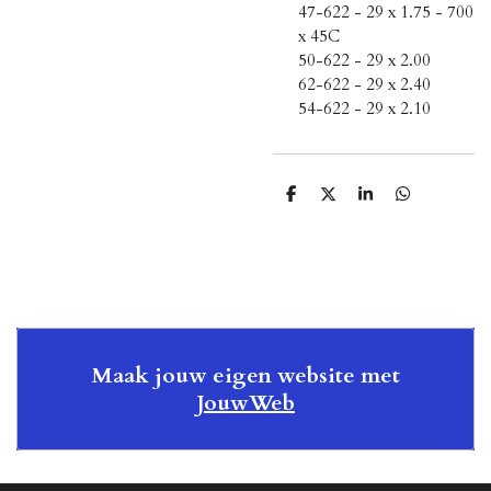
47-622 - 29 x 1.75 - 700
x 45C
50-622 - 29 x 2.00
62-622 - 29 x 2.40
54-622 - 29 x 2.10
D
D
S
D
e
e
h
e
l
e
a
l
e
l
r
e
n
e
n
Maak jouw eigen website met
JouwWeb