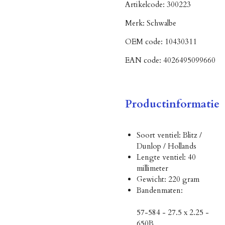
Artikelcode:
300223
Merk:
Schwalbe
OEM code:
10430311
EAN code:
4026495099660
Productinformatie
Soort ventiel: Blitz /
Dunlop / Hollands
Lengte ventiel: 40
millimeter
Gewicht: 220 gram
Bandenmaten:
57-584 - 27.5 x 2.25 -
650B