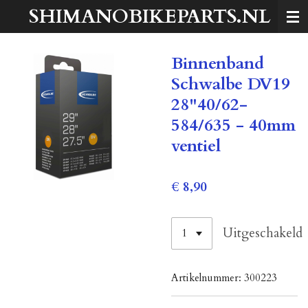
SHIMANOBIKEPARTS.NL
Ga
direct
naar
Binnenband
de
hoofdinhoud
Schwalbe DV19
28"40/62-
584/635 - 40mm
ventiel
€ 8,90
Uitgeschakeld
Artikelnummer:
300223