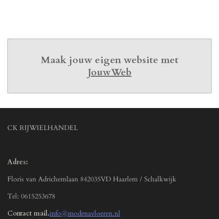
e
l
r
e
n
e
n
Maak jouw eigen website met
JouwWeb
CK RIJWIELHANDEL
Adres:
Floris van Adrichemlaan 842035VD Haarlem / Schalkwijk
Tel: 0615253678
Contact mail.
info@modenavloeren.nl