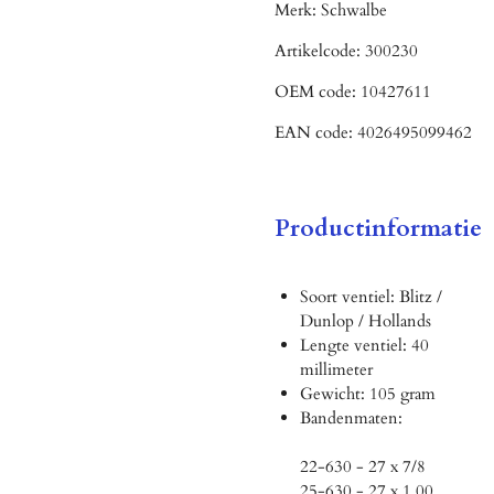
Merk:
Schwalbe
Artikelcode:
300230
OEM code:
10427611
EAN code:
4026495099462
Productinformatie
Soort ventiel: Blitz /
Dunlop / Hollands
Lengte ventiel: 40
millimeter
Gewicht: 105 gram
Bandenmaten:
22-630 - 27 x 7/8
25-630 - 27 x 1.00