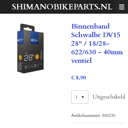
SHIMANOBIKEPARTS.NL
Ga
direct
naar
Binnenband
de
hoofdinhoud
Schwalbe DV15
28" / 18/28-
622/630 - 40mm
ventiel
€ 8,90
Uitgeschakeld
Artikelnummer:
300230