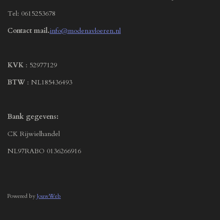
Tel: 0615253678
Contact mail.
info@modenavloeren.nl
KVK
: 52977129
BTW
: NL185436493
Bank gegevens:
CK Rijwielhandel
NL97RABO 0136266916
Powered by
JouwWeb