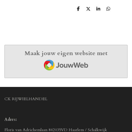
D
D
S
D
e
e
h
e
l
e
a
l
e
l
r
e
n
e
n
Maak jouw eigen website met
JouwWeb
CK RIJWIELHANDEL
Adres:
Floris van Adrichemlaan 842035VD Haarlem / Schalkwijk