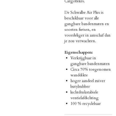
Cargobikes.
De Schwalbe Air Plus is
beschikbaar voor alle
gangbare bandenmaten en
soorten fietsen, en
voordeliger in aanschaf dan
je zou verwachten.
Eigenschappen:
Verkrijgbaar in
gangbare bandenmaten
Circa 70% toegenomen
wanddikte
hoger aandeel zuiver
butylrubber
luchtdrukstabiele
ventielafdichting
100 % recyclebaar