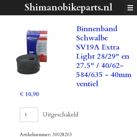
Shimanobikeparts.nl
Ga
direct
naar
de
Binnenband
hoofdinhoud
Schwalbe
SV19A Extra
Light 28/29" en
27.5" / 40/62-
584/635 - 40mm
ventiel
€ 10,90
Uitgeschakeld
Artikelnummer:
30028203