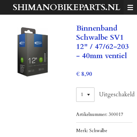
SHIMANOBIKEPARTS.NL
Ga
direct
naar
Binnenband
de
hoofdinhoud
Schwalbe SV1
12" / 47/62-203
- 40mm ventiel
€ 8,90
Uitgeschakeld
Artikelnummer:
300017
Merk:
Schwalbe