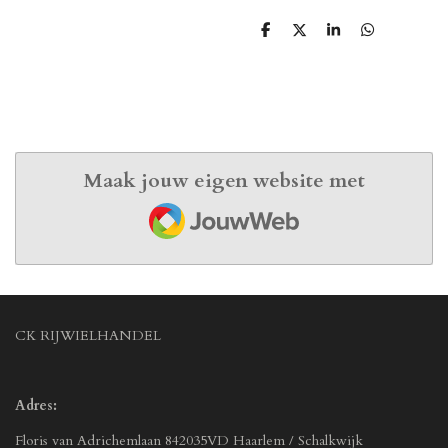
D
D
S
D
e
e
h
e
l
e
a
l
e
l
r
e
n
e
n
Maak jouw eigen website met
JouwWeb
CK RIJWIELHANDEL
Adres:
Floris van Adrichemlaan 842035VD Haarlem / Schalkwijk