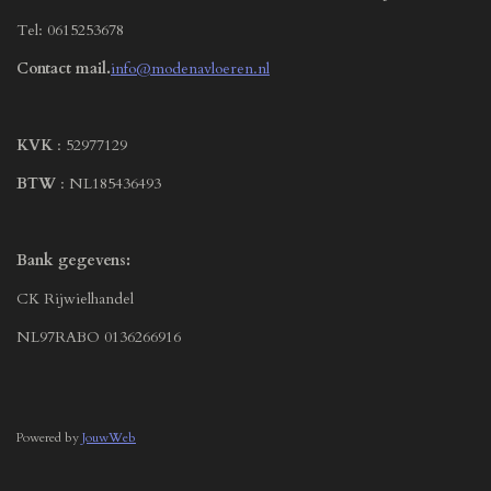
Tel: 0615253678
Contact mail.
info@modenavloeren.nl
KVK
: 52977129
BTW
: NL185436493
Bank gegevens:
CK Rijwielhandel
NL97RABO 0136266916
Powered by
JouwWeb