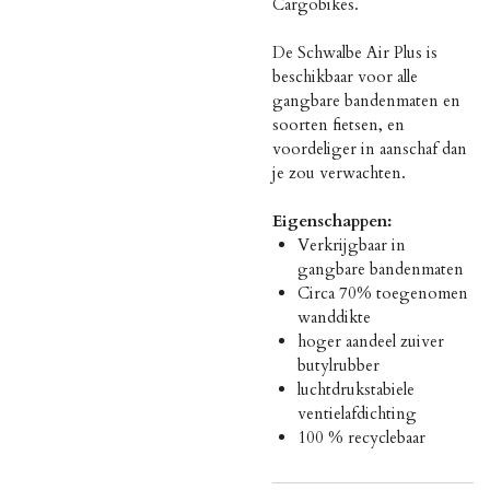
Cargobikes.
De Schwalbe Air Plus is
beschikbaar voor alle
gangbare bandenmaten en
soorten fietsen, en
voordeliger in aanschaf dan
je zou verwachten.
Eigenschappen:
Verkrijgbaar in
gangbare bandenmaten
Circa 70% toegenomen
wanddikte
hoger aandeel zuiver
butylrubber
luchtdrukstabiele
ventielafdichting
100 % recyclebaar