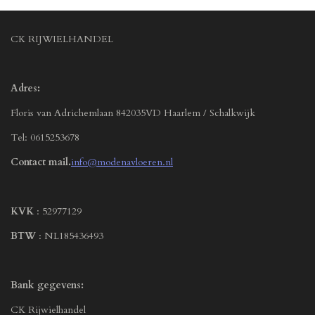
CK RIJWIELHANDEL
Adres:
Floris van Adrichemlaan 842035VD Haarlem / Schalkwijk
Tel: 0615253678
Contact mail.
info@modenavloeren.nl
KVK
: 52977129
BTW
: NL185436493
Bank gegevens:
CK Rijwielhandel