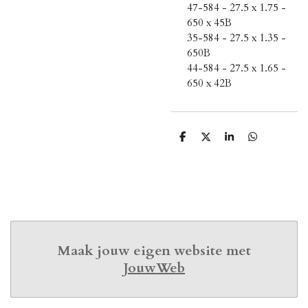
47-584 - 27.5 x 1.75 -
650 x 45B
35-584 - 27.5 x 1.35 -
650B
44-584 - 27.5 x 1.65 -
650 x 42B
D
D
S
D
e
e
h
e
l
e
a
l
e
l
r
e
n
e
n
Maak jouw eigen website met
JouwWeb