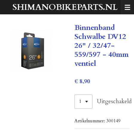
SHIMANOBIKEPARTS.NL
Ga
direct
naar
Binnenband
de
hoofdinhoud
Schwalbe DV12
26" / 32/47-
559/597 - 40mm
ventiel
€ 8,90
Uitgeschakeld
Artikelnummer:
300149