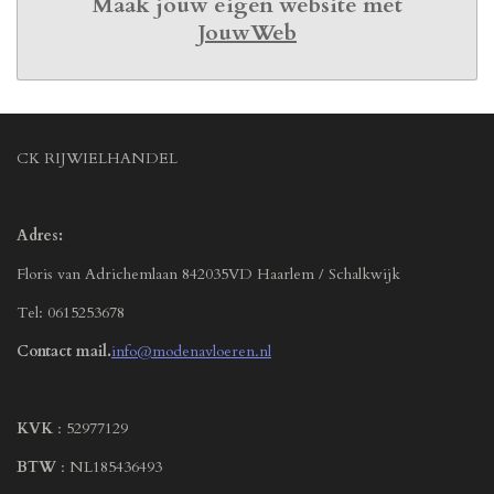
Maak jouw eigen website met
JouwWeb
CK RIJWIELHANDEL
Adres:
Floris van Adrichemlaan 842035VD Haarlem / Schalkwijk
Tel: 0615253678
Contact mail.
info@modenavloeren.nl
KVK
: 52977129
BTW
: NL185436493