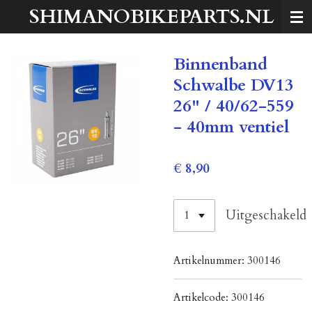
SHIMANOBIKEPARTS.NL
Ga
direct
naar
Binnenband
de
hoofdinhoud
Schwalbe DV13
26" / 40/62-559
- 40mm ventiel
€ 8,90
Uitgeschakeld
Artikelnummer:
300146
Artikelcode:
300146