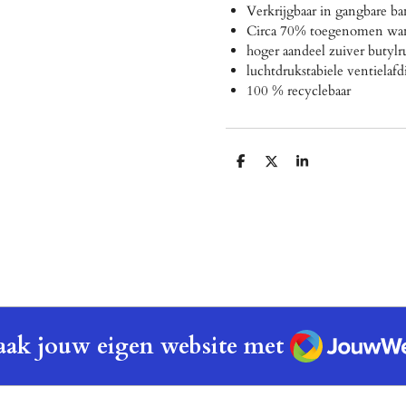
Verkrijgbaar in gangbare 
Circa 70% toegenomen wa
hoger aandeel zuiver butylr
luchtdrukstabiele ventielafd
100 % recyclebaar
D
D
S
e
e
h
l
e
a
e
l
r
n
e
JouwWeb
ak jouw eigen website met