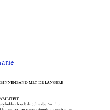
atie
E BINNENBAND MET DE LANGERE
BILITEIT
utylrubber houdt de Schwalbe Air Plus
 langer vast dan conventionele binnenbanden.