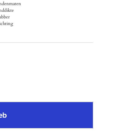
bandenmaten
nddikte
ubber
ichting