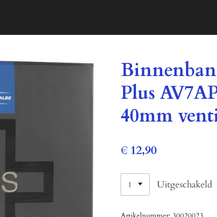
Binnenband
Plus AV7AP 
40mm venti
€ 12,90
Uitgeschakeld
Artikelnummer:
30020023