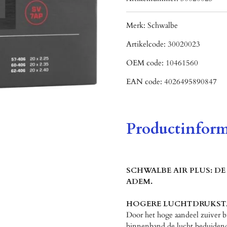
Merk:
Schwalbe
Artikelcode:
30020023
OEM code:
10461560
EAN code:
4026495890847
Productinform
SCHWALBE AIR PLUS: D
ADEM.
HOGERE LUCHTDRUKSTA
Door het hoge aandeel zuiver b
binnenband de lucht beduidend