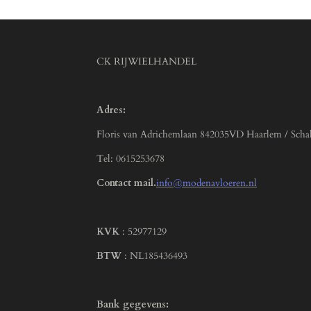
CK RIJWIELHANDEL
Adres:
Floris van Adrichemlaan 842035VD Haarlem / Scha
Tel: 0615253678
Contact mail.
info@modenavloeren.nl
KVK
: 52977129
BTW
: NL185436493
Bank gegevens: