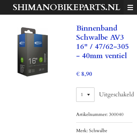
SHIMANOBIKEPARTS.NL
Ga
direct
naar
Binnenband
de
hoofdinhoud
Schwalbe AV3
16" / 47/62-305
- 40mm ventiel
€ 8,90
Uitgeschakeld
Artikelnummer:
300040
Merk:
Schwalbe