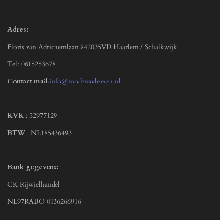
Adres:
Floris van Adrichemlaan 842035VD Haarlem / Schalkwijk
Tel: 0615253678
Contact mail.
info@modenavloeren.nl
KVK
: 52977129
BTW
: NL185436493
Bank gegevens:
CK Rijwielhandel
NL97RABO 0136266916