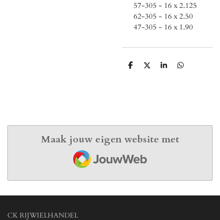
57-305 - 16 x 2.125
62-305 - 16 x 2.50
47-305 - 16 x 1.90
D
D
S
D
e
e
h
e
l
e
a
l
e
l
r
e
n
e
n
Maak jouw eigen website met
JouwWeb
CK RIJWIELHANDEL