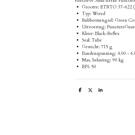
effectieve 3mm sterke Punctu
Grootte: ETRTO 37-622 (2
Typ: Wired
Rubbermengsel: Green C
Uitvoering: PunctureGuar
Kleur: Black-Reflex
Seal: Tube
Gewicht: 715 g
Bandenspanning: 4.00 - 6.0
Max. belasting: 90 kg
EPI: 50
D
D
S
e
e
h
l
e
a
e
l
r
n
e