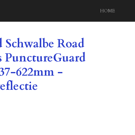
HOME
d Schwalbe Road
us PunctureGuard
/ 37-622mm -
eflectie