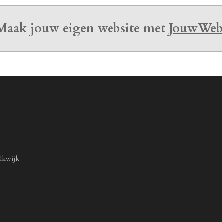
Maak jouw eigen website met
JouwWe
lkwijk