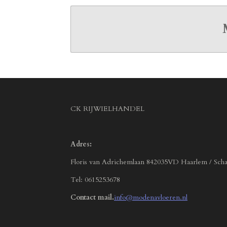
CK RIJWIELHANDEL
Adres:
Floris van Adrichemlaan 842035VD Haarlem / Scha
Tel: 0615253678
Contact mail.
info@modenavloeren.nl