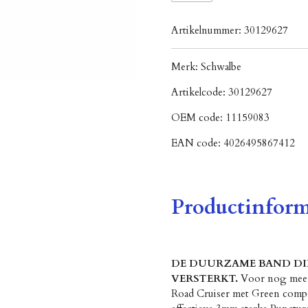
Artikelnummer:
30129627
Merk:
Schwalbe
Artikelcode:
30129627
OEM code:
11159083
EAN code:
4026495867412
Productinform
DE DUURZAME BAND D
VERSTERKT.
Voor nog meer 
Road Cruiser met Green compou