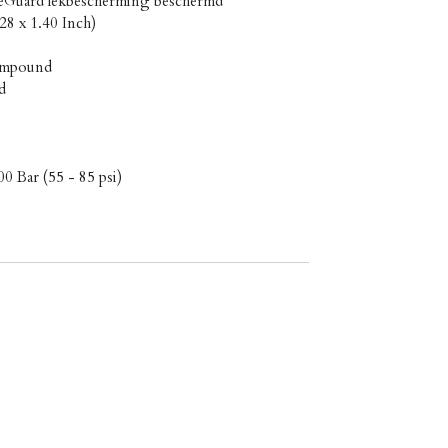
reGuard lekbescherming beschermd
8 x 1.40 Inch)
ompound
d
0 Bar (55 - 85 psi)