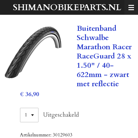
SHIMANOBIKEPARTS.NL
Ga
direct
naar
Buitenband
de
hoofdinhoud
Schwalbe
Marathon Racer
RaceGuard 28 x
1.50" / 40-
622mm - zwart
met reflectie
€ 36,90
Uitgeschakeld
Artikelnummer:
30129603