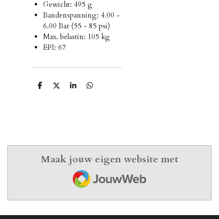
Gewicht: 495 g
Bandenspanning: 4.00 -
6.00 Bar (55 - 85 psi)
Max. belastin: 105 kg
EPI: 67
D
D
S
D
e
e
h
e
l
e
a
l
e
l
r
e
n
e
n
Maak jouw eigen website met
JouwWeb