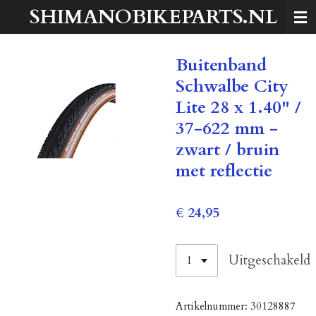
SHIMANOBIKEPARTS.NL
Ga
direct
naar
Buitenband
de
hoofdinhoud
Schwalbe City
Lite 28 x 1.40" /
37-622 mm -
zwart / bruin
met reflectie
€ 24,95
Uitgeschakeld
Artikelnummer:
30128887