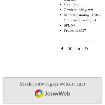
Skin: Lite
Gewicht: 480 gram
Bandenspanning: 4.50 -
6.50 Bar (65 - 95 psi)
EPI: 50
Profiel: HS357
D
D
S
D
e
e
h
e
l
e
a
l
e
l
r
e
n
e
n
Maak jouw eigen website met
JouwWeb