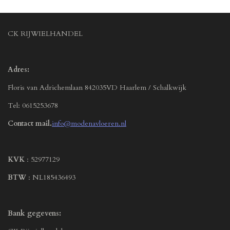
CK RIJWIELHANDEL
Adres:
Floris van Adrichemlaan 842035VD Haarlem / Schalkwijk
Tel: 0615253678
Contact mail.
info@modenavloeren.nl
KVK
: 52977129
BTW
: NL185436493
Bank gegevens: