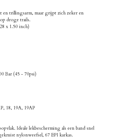
cht en trillingsarm, maar grijpt zich zeker en
op droge trails.
8 x 1.50 inch)
0 Bar (45 - 70psi)
AP, 18, 19A, 19AP
opvlak. Ideale lekbescherming als een band snel
 gekruist nylonweefsel, 67 EPI karkas.