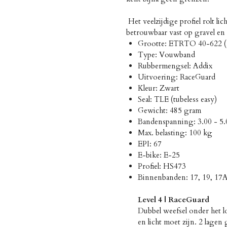
 Het veelzijdige profiel rolt li
betrouwbaar vast op gravel en 
Grootte: ETRTO 40-622 (2
Type: Vouwband
Rubbermengsel: Addix
Uitvoering: RaceGuard
Kleur: Zwart
Seal: TLE (tubeless easy)
Gewicht: 485 gram
Bandenspanning: 3.00 - 5.0
Max. belasting: 100 kg
EPI: 67
E-bike: E-25
Profiel: HS473
Binnenbanden: 17, 19, 17
Level 4 | RaceGuard
Dubbel weefsel onder het lo
en licht moet zijn. 2 lagen