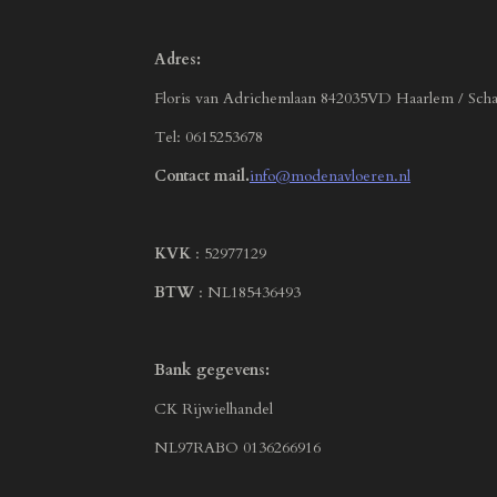
Adres:
Floris van Adrichemlaan 842035VD Haarlem / Scha
Tel: 0615253678
Contact mail.
info@modenavloeren.nl
KVK
: 52977129
BTW
: NL185436493
Bank gegevens:
CK Rijwielhandel
NL97RABO 0136266916