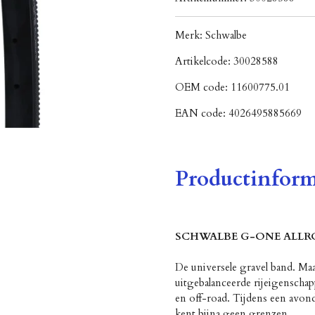
Merk:
Schwalbe
Artikelcode:
30028588
OEM code:
11600775.01
EAN code:
4026495885669
Productinform
SCHWALBE G-ONE ALL
De universele gravel band. Maa
uitgebalanceerde rijeigenschap
en off-road. Tijdens een avondr
kent bijna geen grenzen.