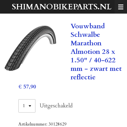
SHIMANOBIKEPARTS.NL
Ga
direct
naar
Vouwband
de
hoofdinhoud
Schwalbe
Marathon
Almotion 28 x
1.50" / 40-622
mm - zwart met
reflectie
€ 57,90
Uitgeschakeld
Artikelnummer:
30128629