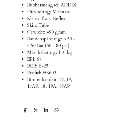
Rubbermengsel: ADDIX
Uitvoering: V-Guard
Kleur: Black-Reflex
Skin: Tube
Gewicht: 490 gram
Bandenspanning: 3.50 -
5.50 Bar (50 - 80 psi)
Max. belasting: 110 kg
EPI: 67
ECE: E-25
Profiel: HS603
Binnenbanden: 17, 19,
17AP, 18, 19A, 19AP
D
D
S
D
e
e
h
e
l
e
a
l
e
l
r
e
n
e
n