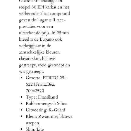
Guard anti-leklaag, een
soepel 50 EPI karkas en het
verbeterde silica compound
geven de Lugano II race-
prestaties voor een
uitstekende prijs. In 25mm
breed is de Lugano ook
verkrijgbaar in de
aantrekkelijke kleuren
classic-skin, blauwe
gestreept, rood gestreept en
wit gestreept.
Grootte: ETRTO 25-
622 (Franz.Bez.
700x25C)
Type: Draadband
Rubbermengsel: Silica
Uitvoering: K-Guard
Kleur: Zwart met blauwe
strepen
Skin: Lite