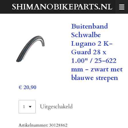
SHIMANOBIKEPARTS.NL
Ga
direct
naar
Buitenband
de
hoofdinhoud
Schwalbe
Lugano 2 K-
Guard 28 x
1.00" / 25-622
mm - zwart met
blauwe strepen
€ 20,90
Uitgeschakeld
Artikelnummer:
30128862