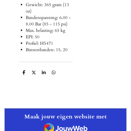
Gewicht: 365 gram (13
oz)
Bandenspanning: 6.00 -
8.00 Bar (85 - 115 psi)
Max. belasting: 65 kg
EPI: 50
Profiel: HS471
Binnenbanden: 15, 20
D
D
S
D
e
e
h
e
l
e
a
l
e
l
r
e
n
e
n
Maak jouw eigen website met
JouwWeb