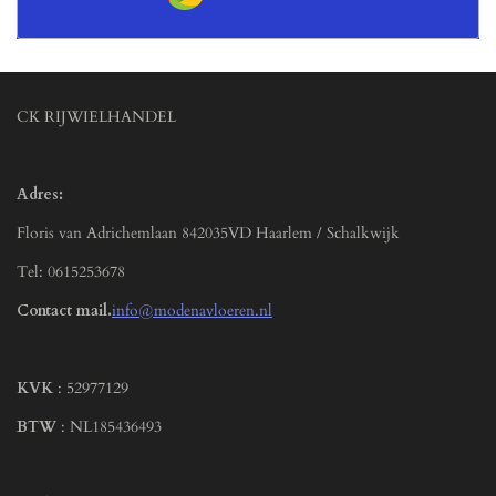
CK RIJWIELHANDEL
Adres:
Floris van Adrichemlaan 842035VD Haarlem / Schalkwijk
Tel: 0615253678
Contact mail.
info@modenavloeren.nl
KVK
: 52977129
BTW
: NL185436493