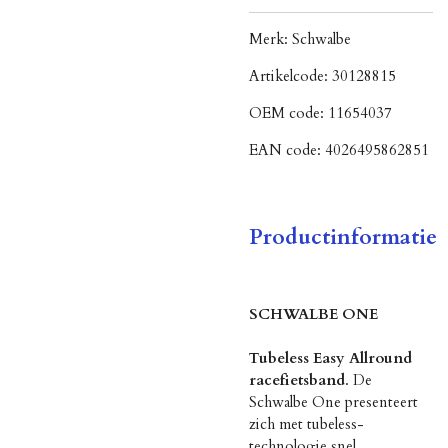
Merk:
Schwalbe
Artikelcode:
30128815
OEM code:
11654037
EAN code:
4026495862851
Productinformatie
SCHWALBE ONE
Tubeless Easy Allround
racefietsband
. De
Schwalbe One presenteert
zich met tubeless-
technologie snel,