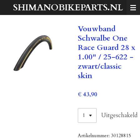
SHIMANOBIKEPARTS.NL
Ga
direct
naar
Vouwband
de
hoofdinhoud
Schwalbe One
Race Guard 28 x
1.00" / 25-622 -
zwart/classic
skin
€ 43,90
Uitgeschakeld
Artikelnummer:
30128815