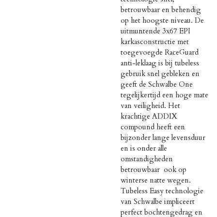
betrouwbaar en behendig
op het hoogste niveau. De
uitmuntende 3x67 EPI
karkasconstructie met
toegevoegde RaceGuard
anti-leklaag is bij tubeless
gebruik snel gebleken en
geeft de Schwalbe One
tegelijkertijd een hoge mate
van veiligheid. Het
krachtige ADDIX
compound heeft een
bijzonder lange levensduur
en is onder alle
omstandigheden
betrouwbaar  ook op
winterse natte wegen.
Tubeless Easy technologie
van Schwalbe impliceert
perfect bochtengedrag en