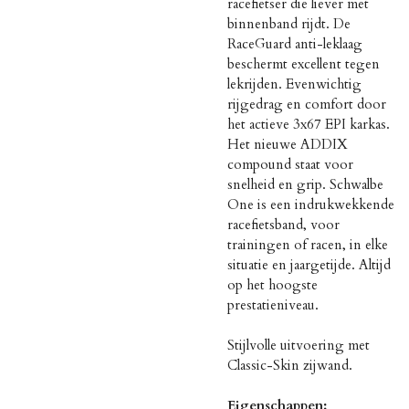
racefietser die liever met
binnenband rijdt. De
RaceGuard anti-leklaag
beschermt excellent tegen
lekrijden. Evenwichtig
rijgedrag en comfort door
het actieve 3x67 EPI karkas.
Het nieuwe ADDIX
compound staat voor
snelheid en grip. Schwalbe
One is een indrukwekkende
racefietsband, voor
trainingen of racen, in elke
situatie en jaargetijde. Altijd
op het hoogste
prestatieniveau.
Stijlvolle uitvoering met
Classic-Skin zijwand.
Eigenschappen: