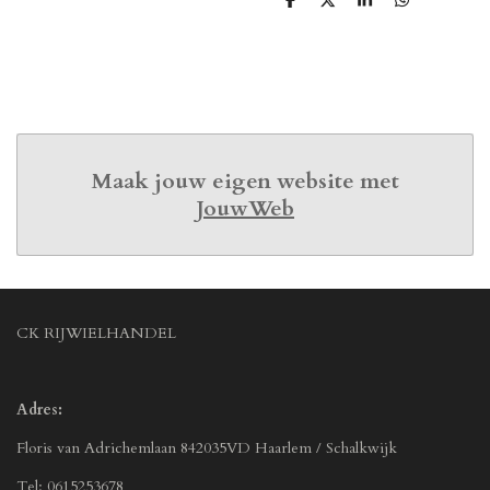
D
D
S
D
e
e
h
e
l
e
a
l
e
l
r
e
n
e
n
Maak jouw eigen website met
JouwWeb
CK RIJWIELHANDEL
Adres:
Floris van Adrichemlaan 842035VD Haarlem / Schalkwijk
Tel: 0615253678