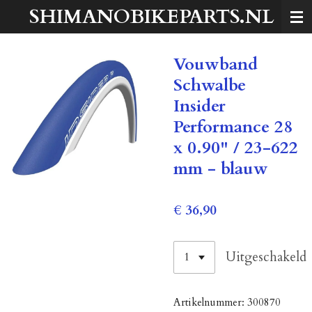
SHIMANOBIKEPARTS.NL
Ga
direct
naar
Vouwband
de
hoofdinhoud
Schwalbe
Insider
Performance 28
x 0.90" / 23-622
mm - blauw
€ 36,90
Uitgeschakeld
Artikelnummer:
300870