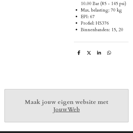
10.00 Bar (85 - 145 psi)
Max. belasting: 70 kg
EPI: 67
Profiel: HS376
Binnenbanden: 15, 20
D
D
S
D
e
e
h
e
l
e
a
l
e
l
r
e
n
e
n
Maak jouw eigen website met
JouwWeb