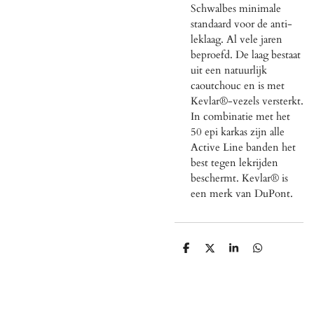
Schwalbes minimale
standaard voor de anti-
leklaag. Al vele jaren
beproefd. De laag bestaat
uit een natuurlijk
caoutchouc en is met
Kevlar®-vezels versterkt.
In combinatie met het
50 epi karkas zijn alle
Active Line banden het
best tegen lekrijden
beschermt. Kevlar® is
een merk van DuPont.
D
D
S
D
e
e
h
e
l
e
a
l
e
l
r
e
n
e
n