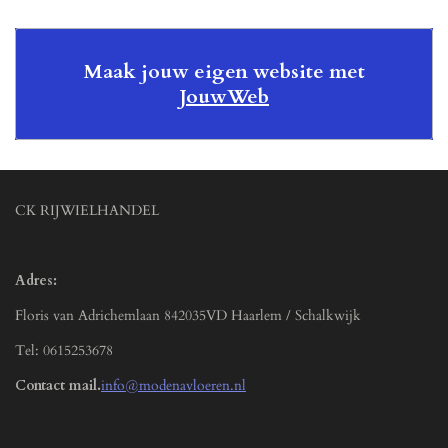
Maak jouw eigen website met
JouwWeb
CK RIJWIELHANDEL
Adres:
Floris van Adrichemlaan 842035VD Haarlem / Schalkwijk
Tel: 0615253678
Contact mail.
info@modenavloeren.nl