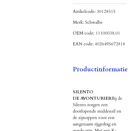
Artikelcode:
30128515
Merk:
Schwalbe
OEM code:
11100038.01
EAN code:
4026495672818
Productinformatie
SILENTO
DE AVONTURIER
Bij de
Silento zorgen een
doorlopende middenril en
de zijnoppen voor een
aangenaam rijgedrag en
goede grip. Met een K-