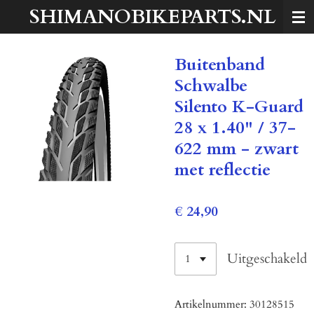
SHIMANOBIKEPARTS.NL
Ga
direct
naar
Buitenband
de
hoofdinhoud
Schwalbe
Silento K-Guard
28 x 1.40" / 37-
622 mm - zwart
met reflectie
€ 24,90
Uitgeschakeld
Artikelnummer:
30128515