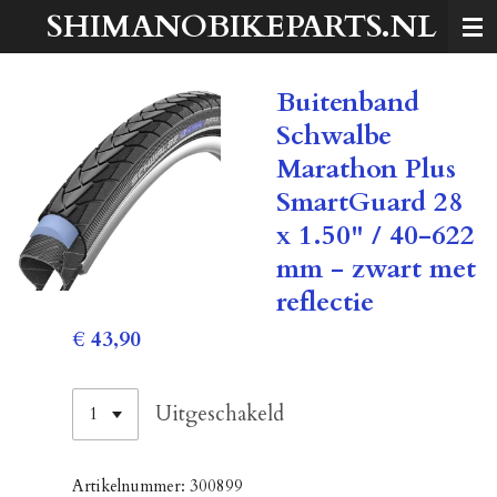
SHIMANOBIKEPARTS.NL
Ga
direct
naar
Buitenband
de
hoofdinhoud
Schwalbe
Marathon Plus
SmartGuard 28
x 1.50" / 40-622
mm - zwart met
reflectie
€ 43,90
Uitgeschakeld
Artikelnummer:
300899