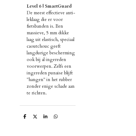
Level 6 | SmartGuard
De meest effectieve anti-
leklaag die er voor
fietsbanden is. Een
massieve, 5 mm dikke
laag uit elastisch, speciaal
caoutchouc geeft
langdurige bescherming
ook bij al ingereden
voorwerpen. Zelfs een
ingereden punaise blijft
"hangen" in het rubber
zonder enige schade aan
te richten.
D
D
S
D
e
e
h
e
l
e
a
l
e
l
r
e