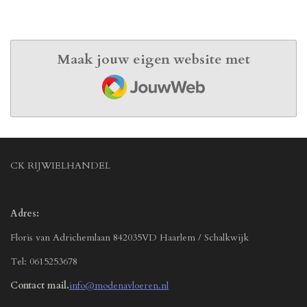
n
e
n
Maak jouw eigen website met
JouwWeb
CK RIJWIELHANDEL
Adres:
Floris van Adrichemlaan 842035VD Haarlem / Schalkwijk
Tel: 0615253678
Contact mail.
info@modenavloeren.nl