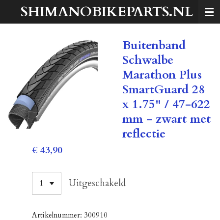
SHIMANOBIKEPARTS.NL
Ga
direct
naar
Buitenband
de
hoofdinhoud
Schwalbe
Marathon Plus
SmartGuard 28
x 1.75" / 47-622
mm - zwart met
reflectie
€ 43,90
Uitgeschakeld
Artikelnummer:
300910