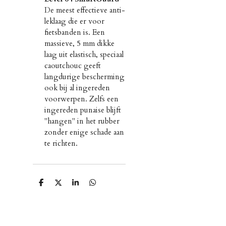
De meest effectieve anti-
leklaag die er voor
fietsbanden is. Een
massieve, 5 mm dikke
laag uit elastisch, speciaal
caoutchouc geeft
langdurige bescherming
ook bij al ingereden
voorwerpen. Zelfs een
ingereden punaise blijft
"hangen" in het rubber
zonder enige schade aan
te richten.
D
D
S
D
e
e
h
e
l
e
a
l
e
l
r
e
n
e
n