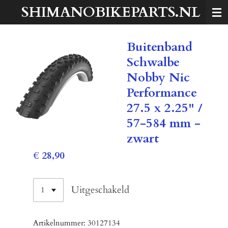
SHIMANOBIKEPARTS.NL
Ga
direct
naar
Buitenband
de
hoofdinhoud
Schwalbe
Nobby Nic
Performance
27.5 x 2.25" /
57-584 mm -
zwart
€ 28,90
Uitgeschakeld
Artikelnummer:
30127134