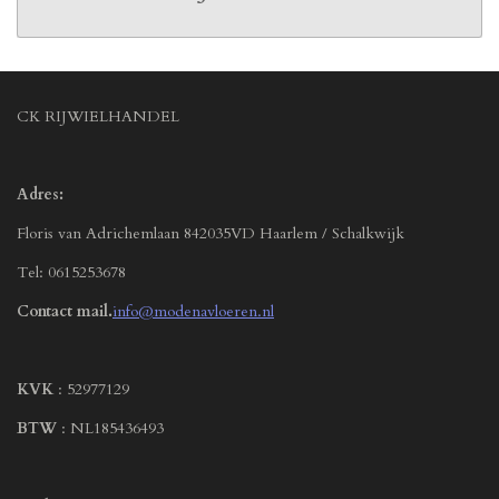
CK RIJWIELHANDEL
Adres:
Floris van Adrichemlaan 842035VD Haarlem / Schalkwijk
Tel: 0615253678
Contact mail.
info@modenavloeren.nl
KVK
: 52977129
BTW
: NL185436493