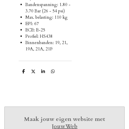
Bandenspanning: 1.80 -
3.70 Bar (26 - 54 psi)
Max. belasting: 110 kg
EPI: 67
ECE: E-25
Profiel: HS438
Binnenbanden: 19, 21,
19A, 21A, 21F
D
D
S
D
e
e
h
e
l
e
a
l
e
l
r
e
n
e
n
Maak jouw eigen website met
JouwWeb