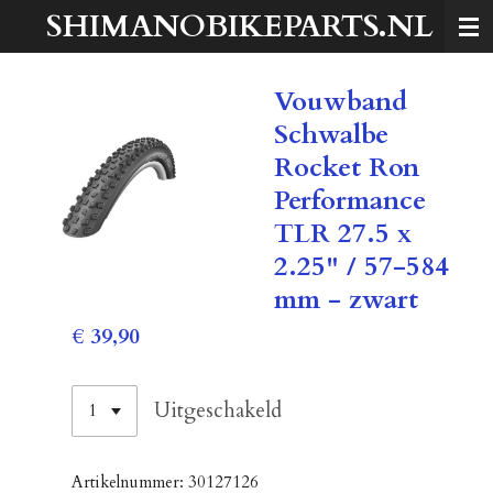
SHIMANOBIKEPARTS.NL
Ga
direct
naar
Vouwband
de
hoofdinhoud
Schwalbe
Rocket Ron
Performance
TLR 27.5 x
2.25" / 57-584
mm - zwart
€ 39,90
Uitgeschakeld
Artikelnummer:
30127126