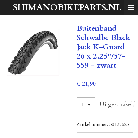
SHIMANOBIKEPARTS.NL
Ga
direct
naar
Buitenband
de
hoofdinhoud
Schwalbe Black
Jack K-Guard
26 x 2.25"/57-
559 - zwart
€ 21,90
Uitgeschakeld
Artikelnummer:
30129623