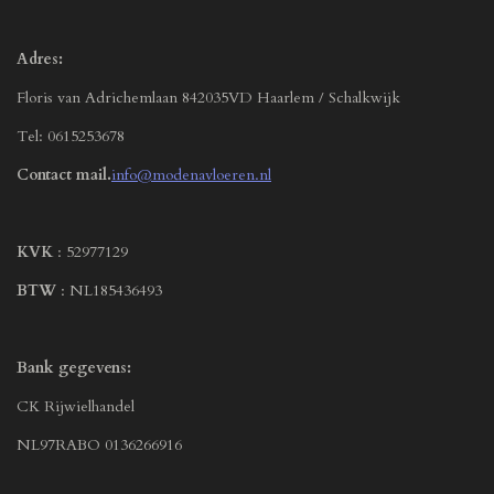
Adres:
Floris van Adrichemlaan 842035VD Haarlem / Schalkwijk
Tel: 0615253678
Contact mail.
info@modenavloeren.nl
KVK
: 52977129
BTW
: NL185436493
Bank gegevens:
CK Rijwielhandel
NL97RABO 0136266916