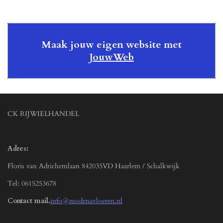
Maak jouw eigen website met
JouwWeb
CK RIJWIELHANDEL
Adres:
Floris van Adrichemlaan 842035VD Haarlem / Schalkwijk
Tel: 0615253678
Contact mail.
info@modenavloeren.nl