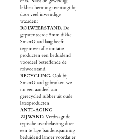
er is. Naast de geweldige
lekbescherming overtuigt hij
door veel inwendige
waarden:
ROLWEERSTAND.
De
gepatenteerde 5mm dikke
SmartGuard laag heeft
tegenover alle imitatie
producten een beduidend
voordeel betreffende de
rolweerstand.
RECYCLING.
Ook bij
SmartGuard gebruiken we
nu een aandeel aan
gerecycled rubber uit oude
latexproducten.
ANTI-AGING
ZIJWAND.
Verdraagt de
typische overbelasting door
een te lage bandenspanning
beduidend langer voordat er