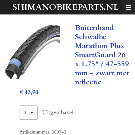
SHIMANOBIKEPARTS.NL
Ga
direct
naar
Buitenband
de
hoofdinhoud
Schwalbe
Marathon Plus
SmartGuard 26
x 1.75" / 47-559
mm - zwart met
reflectie
€ 43,90
Uitgeschakeld
Artikelnummer:
300742