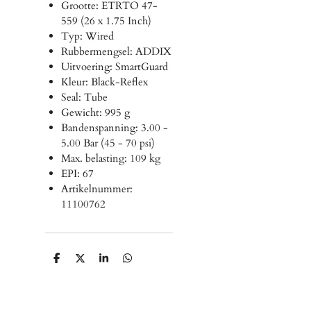
Grootte: ETRTO 47-
559 (26 x 1.75 Inch)
Typ: Wired
Rubbermengsel: ADDIX
Uitvoering: SmartGuard
Kleur: Black-Reflex
Seal: Tube
Gewicht: 995 g
Bandenspanning: 3.00 -
5.00 Bar (45 - 70 psi)
Max. belasting: 109 kg
EPI: 67
Artikelnummer:
11100762
D
D
S
D
e
e
h
e
l
e
a
l
e
l
r
e
n
e
n