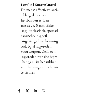
Level 6 | SmartGuard
De meest effectieve anti-
leklaag die er voor
fietsbanden is. Een
massieve, 5 mm dikke
laag uit elastisch, speciaal
caoutchouc geeft
langdurige bescherming
ook bij al ingereden
voorwerpen. Zelfs een
ingereden punaise blijft
"hangen" in het rubber
zonder enige schade aan
te richten.
D
D
S
D
e
e
h
e
l
e
a
l
e
l
r
e