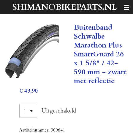
SHIMANOBIKEPARTS.NL
Ga
direct
naar
Buitenband
de
hoofdinhoud
Schwalbe
Marathon Plus
SmartGuard 26
x 1 5/8" / 42-
590 mm - zwart
met reflectie
€ 43,90
Uitgeschakeld
Artikelnummer:
300641