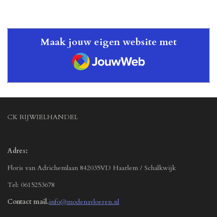
n
e
n
Maak jouw eigen website met
JouwWeb
CK RIJWIELHANDEL
Adres:
Floris van Adrichemlaan 842035VD Haarlem / Schalkwijk
Tel: 0615253678
Contact mail.
info@modenavloeren.nl