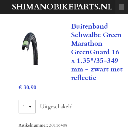
SHIMANOBIKEPARTS.NL
Ga
direct
naar
Buitenband
de
hoofdinhoud
Schwalbe Green
Marathon
GreenGuard 16
x 1.35"/35-349
mm - zwart met
reflectie
€ 30,90
Uitgeschakeld
Artikelnummer:
30116408