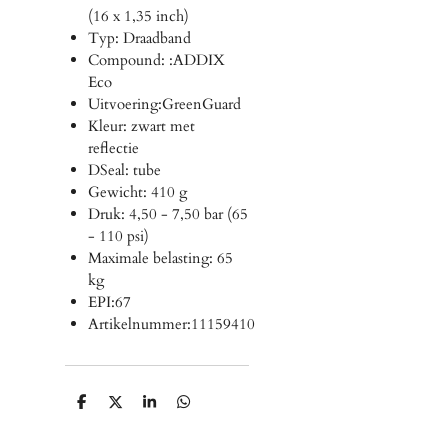
(16 x 1,35 inch)
Typ: Draadband
Compound: :ADDIX
Eco
Uitvoering:GreenGuard
Kleur: zwart met
reflectie
DSeal: tube
Gewicht: 410 g
Druk: 4,50 - 7,50 bar (65
- 110 psi)
Maximale belasting: 65
kg
EPI:67
Artikelnummer:11159410
D
D
S
D
e
e
h
e
l
e
a
l