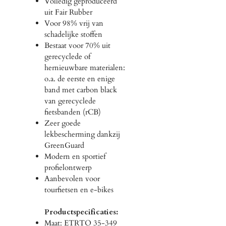
Volledig geproduceerd
uit Fair Rubber
Voor 98% vrij van
schadelijke stoffen
Bestaat voor 70% uit
gerecyclede of
hernieuwbare materialen:
o.a. de eerste en enige
band met carbon black
van gerecyclede
fietsbanden (rCB)
Zeer goede
lekbescherming dankzij
GreenGuard
Modern en sportief
profielontwerp
Aanbevolen voor
tourfietsen en e-bikes
Productspecificaties:
Maat: ETRTO 35-349