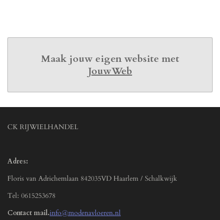
e
l
r
e
n
e
n
Maak jouw eigen website met
JouwWeb
CK RIJWIELHANDEL
Adres:
Floris van Adrichemlaan 842035VD Haarlem / Schalkwijk
Tel: 0615253678
Contact mail.
info@modenavloeren.nl