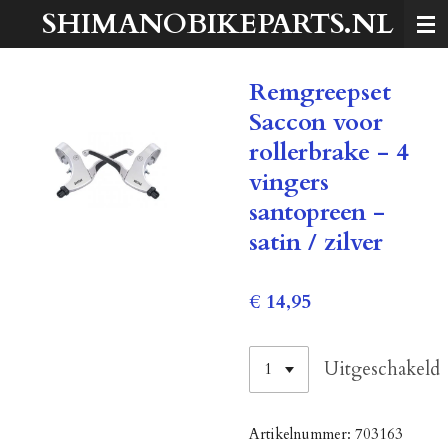
SHIMANOBIKEPARTS.NL
Ga
direct
naar
Remgreepset
de
hoofdinhoud
Saccon voor
rollerbrake - 4
vingers
santopreen -
satin / zilver
€ 14,95
Uitgeschakeld
Artikelnummer:
703163