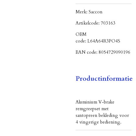
Merk:
Saccon
Artikelcode:
703163
OEM
code:
L64A64R3PO4S
EAN code:
8054729090196
Productinformatie
Aluminium V-brake
remgreepset met
santopreen bekleding voor
4 vingerige bediening.