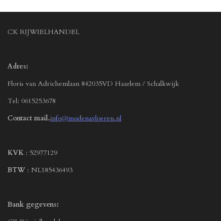
CK RIJWIELHANDEL
Adres:
Floris van Adrichemlaan 842035VD Haarlem / Schalkwijk
Tel: 0615253678
Contact mail.
info@modenavloeren.nl
KVK
: 52977129
BTW
: NL185436493
Bank gegevens: