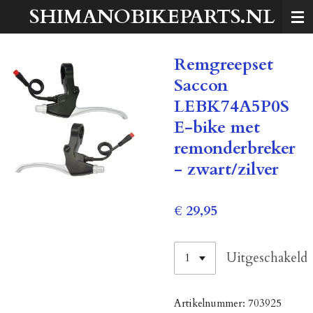
SHIMANOBIKEPARTS.NL
Ga
direct
naar
Remgreepset
de
hoofdinhoud
Saccon
LEBK74A5P0S
E-bike met
remonderbreker
- zwart/zilver
€ 29,95
Uitgeschakeld
Artikelnummer:
703925