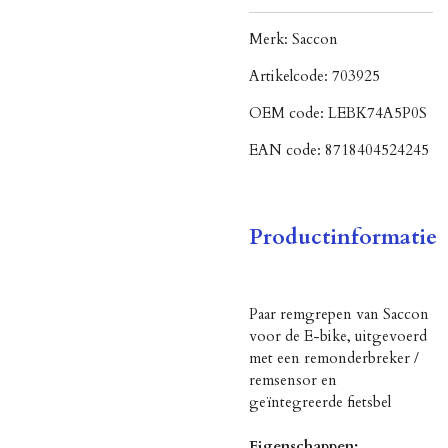
Merk:
Saccon
Artikelcode:
703925
OEM code:
LEBK74A5P0S
EAN code:
8718404524245
Productinformatie
Paar remgrepen van Saccon
voor de E-bike, uitgevoerd
met een remonderbreker /
remsensor en
geïntegreerde fietsbel
Eigenschappen: