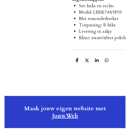
Set: links en rechts
Model: LEBK74A5P0S
Met remonderbreker
Toepassing: E-bike
Levering in zakje
Kleur: zwart/zilver polish
D
D
S
D
e
e
h
e
l
e
a
l
e
l
r
e
n
e
n
Maak jouw eigen website met
JouwWeb