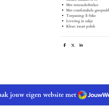
Met remonderbreker
Met comfortabele greeprub
Toepassing: E-bike
Levering in zakje
Kleur: zwart polish
D
D
S
e
e
h
l
e
a
e
l
r
n
e
JouwWeb
ak jouw eigen website met