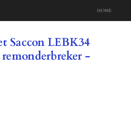
HOME
et Saccon LEBK34
 remonderbreker -