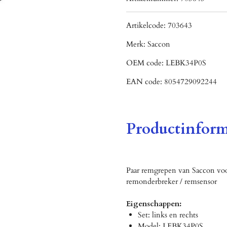
Artikelcode:
703643
Merk:
Saccon
OEM code:
LEBK34P0S
EAN code:
8054729092244
Productinform
Paar remgrepen van Saccon voo
remonderbreker / remsensor
Eigenschappen:
Set: links en rechts
Model: LEBK34P0S