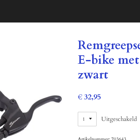
Remgreeps
E-bike met
zwart
€ 32,95
Uitgeschakeld
Artikelnummer:
703643