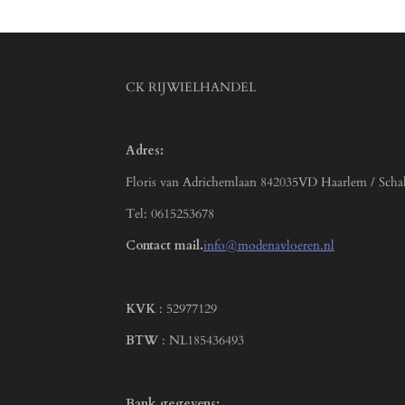
CK RIJWIELHANDEL
Adres:
Floris van Adrichemlaan 842035VD Haarlem / Scha
Tel: 0615253678
Contact mail.
info@modenavloeren.nl
KVK
: 52977129
BTW
: NL185436493
Bank gegevens: